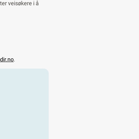
er veisøkere i å
ir.no
.