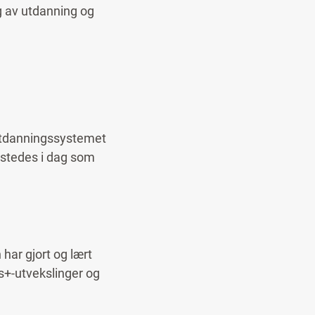
ng av utdanning og
 utdanningssystemet
tstedes i dag som
har gjort og lært
us+-utvekslinger og