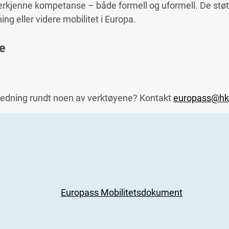
erkjenne kompetanse – både formell og uformell. De støtt
ng eller videre mobilitet i Europa.
e
iledning rundt noen av verktøyene? Kontakt
europass@hkd
Europass Mobilitetsdokument