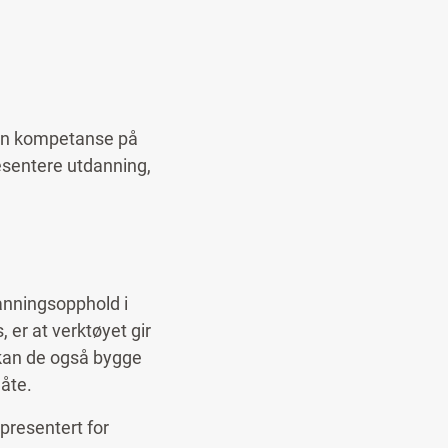
.
ikasjoner på tvers
 sin kompetanse på
resentere utdanning,
danningsopphold i
 er at verktøyet gir
 kan de også bygge
måte.
presentert for