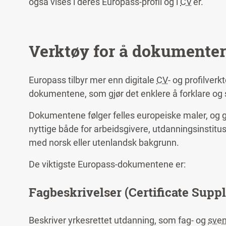
også vises i deres Europass-profil og i
CV
’er.
Verktøy for å dokumenter
Europass tilbyr mer enn digitale
CV
- og profilverk
dokumentene, som gjør det enklere å forklare og 
Dokumentene følger felles europeiske maler, og gi
nyttige både for arbeidsgivere, utdanningsinstitu
med norsk eller utenlandsk bakgrunn.
De viktigste Europass-dokumentene er:
Fagbeskrivelser (Certificate Supp
Beskriver yrkesrettet utdanning, som fag- og
sve