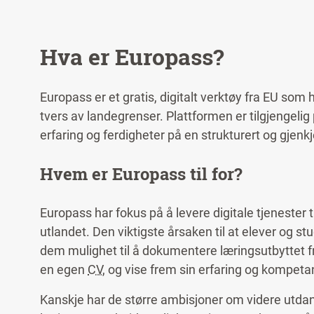
Portalen retter seg mot personer med uten
Tilbyr digital profil,
CV
- og motivasjonsbrev-
Knyttet til EURES for å vise relevante jobb
Hva er Europass?
Europass administrerer offisielle dokument
av land.
Europass er et gratis, digitalt verktøy fra EU so
tvers av landegrenser. Plattformen er tilgjengelig
erfaring og ferdigheter på en strukturert og gjenk
Hvem er Europass til for?
Europass har fokus på å levere digitale tjenester t
utlandet.
Den viktigste årsaken til at elever og st
dem mulighet til å dokumentere læringsutbyttet f
en egen
CV
, og vise frem sin erfaring og kompeta
Kanskje har de større ambisjoner om videre utdann