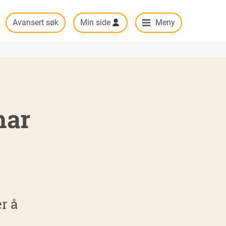
Avansert søk
Min side
Meny
har
r å