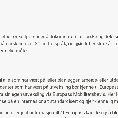
landsopphold i arbeid eller utdanning.
generator og test for digitale ferdigheter.
- og læringsmuligheter i Europa basert på brukerens profil
er som gjør det enklere å forklare og sammenligne kvalif
m hjelper enkeltpersoner å dokumentere, utforske og dele
 på norsk og over 30 andre språk, og gjør det enklere å p
jennelig måte.
il alle som har vært på, eller planlegger, arbeids- eller ut
udenter som har vært på utveksling bør kjenne til Europass,
ra sin egen utveksling via Europass Mobilitetsbevis. Her
nse på en internasjonalt standardisert og gjenkjennelig 
ing eller jobb internasjonalt? I Europass kan de også bli 