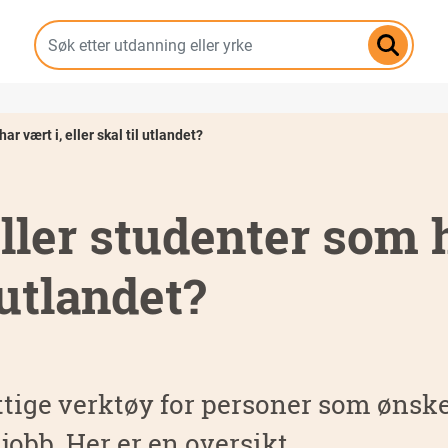
Hopp
til
hovedinnhold
r vært i, eller skal til utlandet?
eller studenter som 
l utlandet?
tige verktøy for personer som ønske
 jobb. Her er en oversikt.