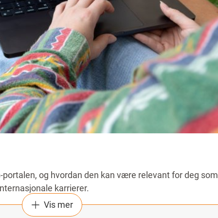
s-portalen, og hvordan den kan være relevant for deg som 
ternasjonale karrierer.
Vis mer
 for å dokumentere og dele kompetanse på tvers av landeg