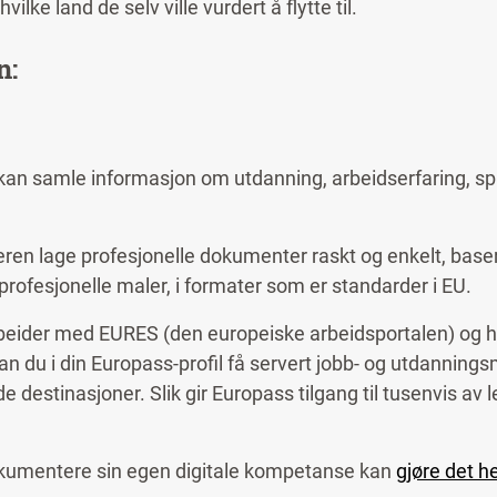
lke land de selv ville vurdert å flytte til.
n:
en kan samle informasjon om utdanning, arbeidserfaring, sp
keren lage profesjonelle dokumenter raskt og enkelt, base
i profesjonelle maler, i formater som er standarder i EU.
eider med EURES (den europeiske arbeidsportalen) og h
 du i din Europass-profil få servert jobb- og utdanning
 destinasjoner. Slik gir Europass tilgang til tusenvis av le
kumentere sin egen digitale kompetanse kan
gjøre det h