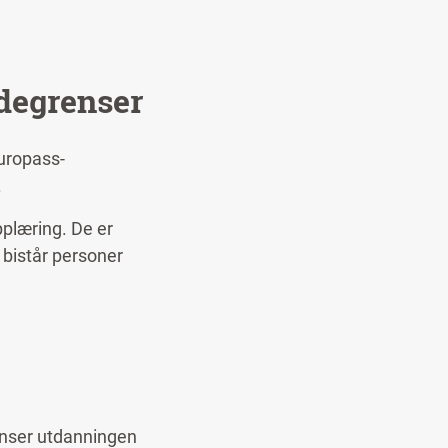
degrenser
Europass-
.
pplæring. De er
 bistår personer
tanser utdanningen