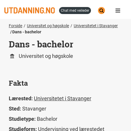
Hopp
til
chat med veileder
hovedinnhold
Forside
Universitet og høgskole
Universitetet i Stavanger
Dans - bachelor
Dans - bachelor
Universitet og høgskole
Fakta
Lærested:
Universitetet i Stavanger
Sted:
Stavanger
Studietype:
Bachelor
Studieform:
Undervisning ved lærestedet