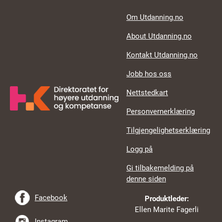
Footer links
Om Utdanning.no
About Utdanning.no
Kontakt Utdanning.no
Jobb hos oss
Nettstedkart
Personvernerklæring
Tilgjengelighetserklæring
Logg på
Gi tilbakemelding på
denne siden
Facebook
Produktleder:
Ellen Marite Fagerli
Instagram