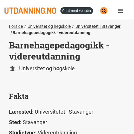
Hopp
til
chat med veileder
hovedinnhold
Forside
Universitet og høgskole
Universitetet i Stavanger
Barnehagepedagogikk - videreutdanning
Barnehagepedagogikk -
videreutdanning
Universitet og høgskole
Fakta
Lærested:
Universitetet i Stavanger
Sted:
Stavanger
Studietype:
Videreutdanning