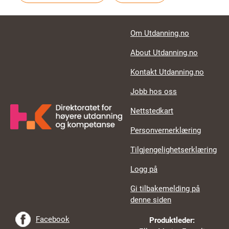
Footer links
Om Utdanning.no
About Utdanning.no
Kontakt Utdanning.no
Jobb hos oss
Nettstedkart
Personvernerklæring
Tilgjengelighetserklæring
Logg på
Gi tilbakemelding på
denne siden
Facebook
Produktleder: