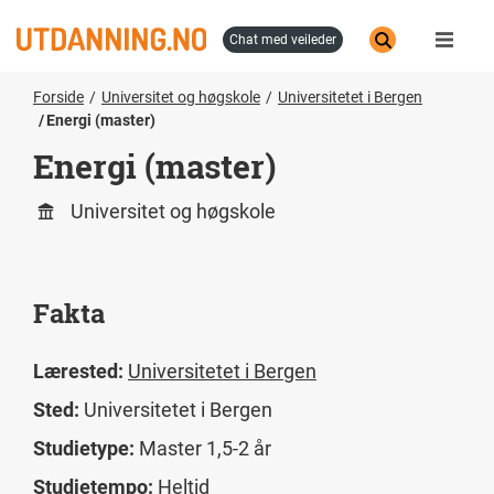
Hopp
til
chat med veileder
hovedinnhold
Forside
Universitet og høgskole
Universitetet i Bergen
Energi (master)
Energi (master)
Universitet og høgskole
Fakta
Lærested:
Universitetet i Bergen
Sted:
Universitetet i Bergen
Studietype:
Master 1,5-2 år
Studietempo:
Heltid