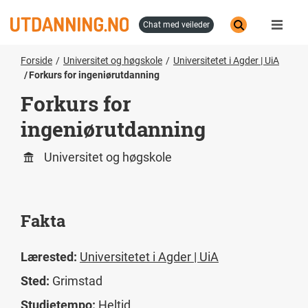
Hopp
til
chat med veileder
hovedinnhold
Forside
Universitet og høgskole
Universitetet i Agder | UiA
Forkurs for ingeniørutdanning
Forkurs for
ingeniørutdanning
Universitet og høgskole
Fakta
Lærested:
Universitetet i Agder | UiA
Sted:
Grimstad
Studietempo:
Heltid