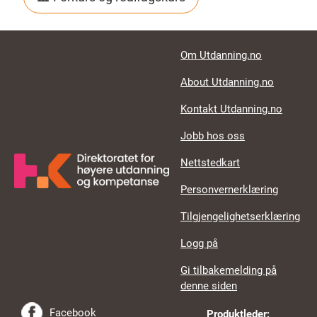
Footer links
Om Utdanning.no
About Utdanning.no
Kontakt Utdanning.no
Jobb hos oss
Nettstedkart
Personvernerklæring
Tilgjengelighetserklæring
Logg på
Gi tilbakemelding på
denne siden
Facebook
Produktleder: