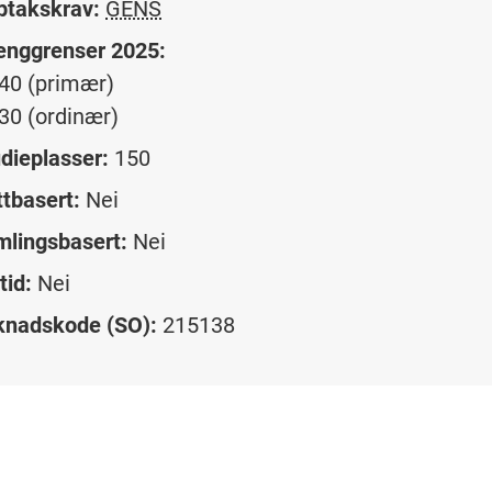
ptakskrav:
GENS
enggrenser 2025:
40 (primær)
30 (ordinær)
dieplasser:
150
tbasert:
Nei
lingsbasert:
Nei
tid:
Nei
knadskode (SO):
215138