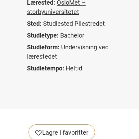
Lærested:
OsloMet –
storbyuniversitetet
Sted:
Studiested Pilestredet
Studietype:
Bachelor
Studieform:
Undervisning ved
lærestedet
Studietempo:
Heltid
Lagre i favoritter