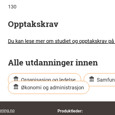
130
Opptakskrav
Du kan lese mer om studiet og opptakskrav på 
Alle utdanninger innen
Organisasjon og ledelse
Samfun
Økonomi og administrasjon
r links
ning.no
Produktleder: