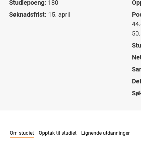
Studiepoeng:
180
Op
Søknadsfrist:
15. april
Po
44.
50.
Stu
Net
Sam
Del
Sø
Om studiet
Opptak til studiet
Lignende utdanninger