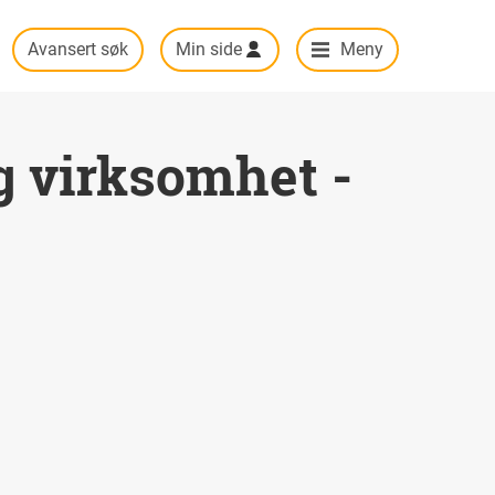
Avansert søk
Min side
Meny
ig virksomhet -