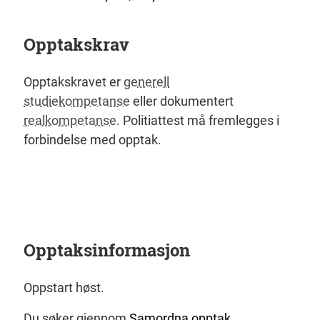
Opptakskrav
Opptakskravet er
generell
studiekompetanse
eller dokumentert
realkompetanse
. Politiattest må fremlegges i
forbindelse med opptak.
Opptaksinformasjon
Oppstart høst.
Du søker gjennom
Samordna opptak
.