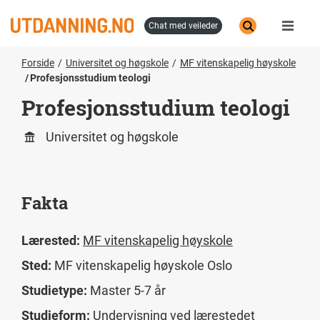
Hopp
til
chat med veileder
hovedinnhold
Forside
Universitet og høgskole
MF vitenskapelig høyskole
Profesjonsstudium teologi
Profesjonsstudium teologi
Universitet og høgskole
Fakta
Lærested:
MF vitenskapelig høyskole
Sted:
MF vitenskapelig høyskole Oslo
Studietype:
Master 5-7 år
Studieform:
Undervisning ved lærestedet