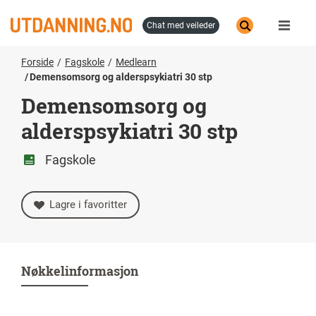
Hopp
til
chat med veileder
hovedinnhold
Forside
Fagskole
Medlearn
Demensomsorg og alderspsykiatri 30 stp
Demensomsorg og
alderspsykiatri 30 stp
Fagskole
Lagre i favoritter
Nøkkelinformasjon