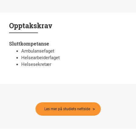
Opptakskrav
Sluttkompetanse
Ambulansefaget
Helsearbeiderfaget
Helsesekretær
Les mer på studiets nettside