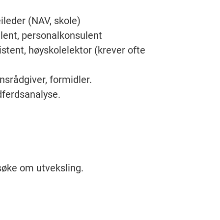
ileder (NAV, skole)
lent, personalkonsulent
tent, høyskolelektor (krever ofte
rådgiver, formidler.
adferdsanalyse.
å søke om utveksling.