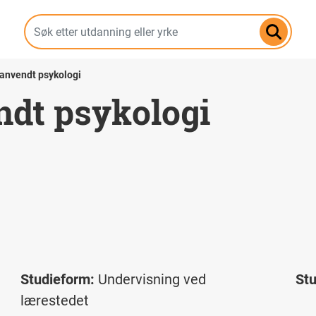
Hopp
til
hovedinnhold
 anvendt psykologi
ndt psykologi
Studieform:
Undervisning ved
St
lærestedet