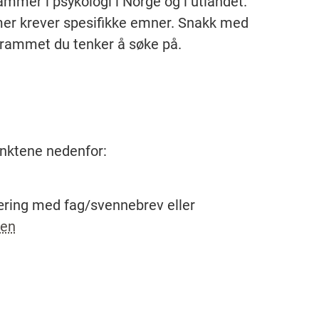
rammer i psykologi i Norge og i utlandet.
r krever spesifikke emner. Snakk med
grammet du tenker å søke på.
unktene nedenfor:
æring med fag/svennebrev eller
len