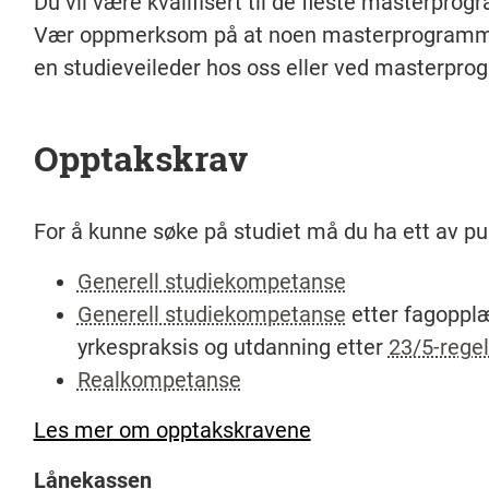
Du vil være kvalifisert til de fleste masterprog
Vær oppmerksom på at noen masterprogramme
en studieveileder hos oss eller ved masterpro
Opptakskrav
For å kunne søke på studiet må du ha ett av p
Generell studiekompetanse
Generell studiekompetanse
etter fagoppl
yrkespraksis og utdanning etter
23/5-rege
Realkompetanse
Les mer om opptakskravene
Lånekassen