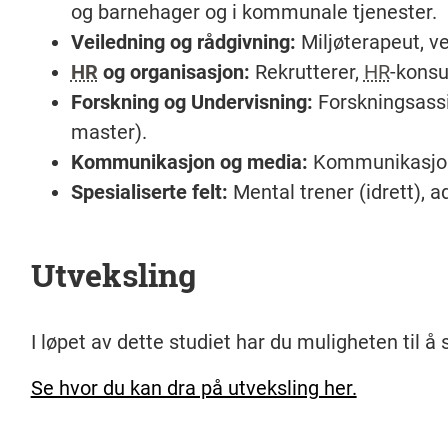
og barnehager og i kommunale tjenester.
Veiledning og rådgivning:
Miljøterapeut, ve
HR
og organisasjon:
Rekrutterer,
HR
-konsu
Forskning og Undervisning:
Forskningsassis
master).
Kommunikasjon og media:
Kommunikasjons
Spesialiserte felt:
Mental trener (idrett), 
Utveksling
I løpet av dette studiet har du muligheten til 
Se hvor du kan dra på utveksling her.