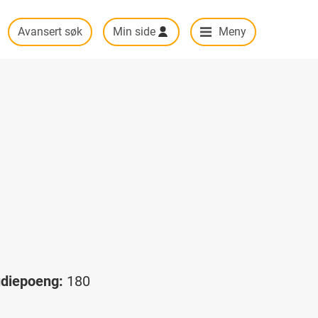
Avansert søk
Min side
Meny
udiepoeng:
180