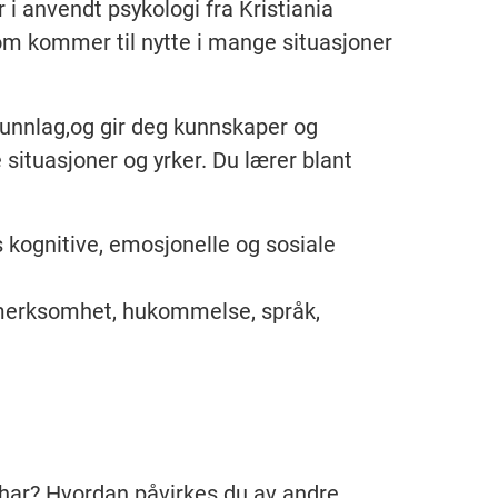
 i anvendt psykologi fra Kristiania
om kommer til nytte i mange situasjoner
runnlag,og gir deg kunnskaper og
situasjoner og yrker. Du lærer blant
kognitive, emosjonelle og sosiale
pmerksomhet, hukommelse, språk,
 har? Hvordan påvirkes du av andre