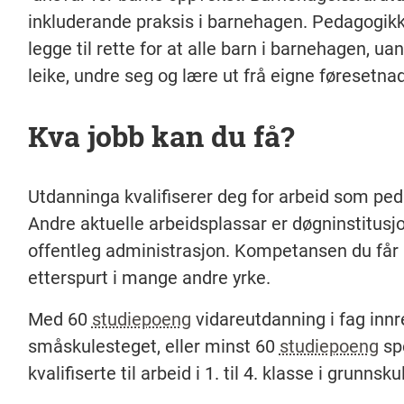
inkluderande praksis i barnehagen. Pedagogik
legge til rette for at alle barn i barnehagen, u
leike, undre seg og lære ut frå eigne føresetna
Kva jobb kan du få?
Utdanninga kvalifiserer deg for arbeid som peda
Andre aktuelle arbeidsplassar er døgninstitusjo
offentleg administrasjon.
Kompetansen du får i
etterspurt i mange andre yrke.
Med 60
studiepoeng
vidareutdanning i fag inn
småskulesteget, eller minst 60
studiepoeng
sp
kvalifiserte til arbeid i 1. til 4. klasse i grunnsku