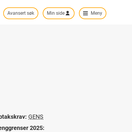
Avansert søk
Min side
Meny
ptakskrav:
GENS
enggrenser 2025: