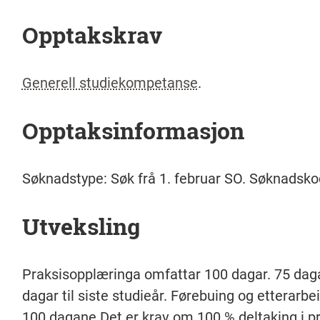
Opptakskrav
Generell studiekompetanse
.
Opptaksinformasjon
Søknadstype: Søk frå 1. februar SO. Søknadsko
Utveksling
Praksisopplæringa omfattar 100 dagar. 75 dagar 
dagar til siste studieår. Førebuing og etterarbeid
100 dagane.Det er krav om 100 % deltaking i pra