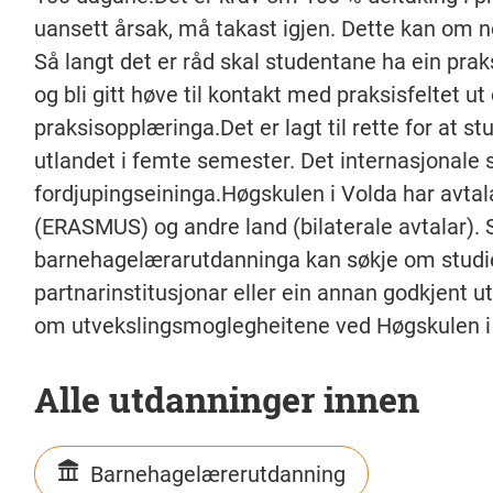
uansett årsak, må takast igjen. Dette kan om n
Så langt det er råd skal studentane ha ein prak
og bli gitt høve til kontakt med praksisfeltet ut
praksisopplæringa.Det er lagt til rette for at s
utlandet i femte semester. Det internasjonale 
fordjupingseininga.Høgskulen i Volda har avtala
(ERASMUS) og andre land (bilaterale avtalar). 
barnehagelærarutdanninga kan søkje om studie
partnarinstitusjonar eller ein annan godkjent u
om utvekslingsmoglegheitene ved Høgskulen i
Alle utdanninger innen
Barnehagelærerutdanning