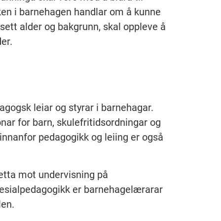
ken i barnehagen handlar om å kunne
ansett alder og bakgrunn, skal oppleve å
der.
gogsk leiar og styrar i barnehagar.
nar for barn, skulefritidsordningar og
nnanfor pedagogikk og leiing er også
retta mot undervisning på
esialpedagogikk er barnehagelærarar
len.