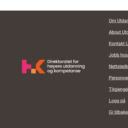
Foote
Om Utdan
About Ut
Kontakt 
Jobb hos
Nettstedk
Personve
Tilgjenge
Logg på
Gi tilbak