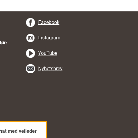
Facebook
Instagram
tør:
YouTube
Nyhetsbrev
hat med veileder