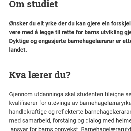
Om studiet
Ønsker du eit yrke der du kan gjere ein forskj
vere med å legge til rette for barns utvikling 
Dyktige og engasjerte barnehagelærarar er ett
landet.
Kva lærer du?
Gjennom utdanninga skal studenten tileigne s
kvalifiserer for utøvinga av barnehagelæraryrk
handlekraftige og reflekterte barnehagelærarar. 
med samarbeid, forståing og dialog med heime
ansvar for barns oppvekst. Barnehagelærarutda