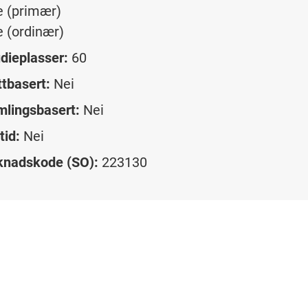
e (primær)
e (ordinær)
dieplasser:
60
tbasert:
Nei
lingsbasert:
Nei
tid:
Nei
knadskode (SO):
223130