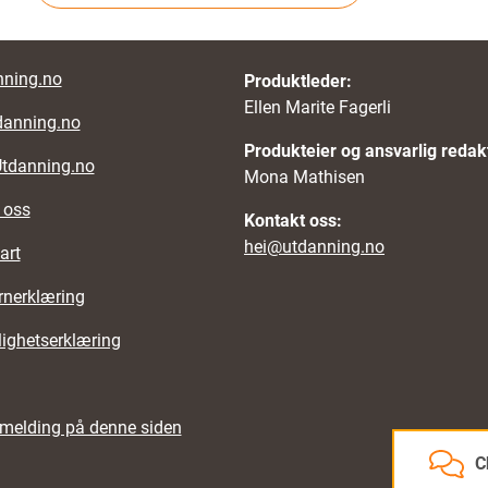
r links
ning.no
Produktleder:
Ellen Marite Fagerli
danning.no
Produkteier og ansvarlig redak
Utdanning.no
Mona Mathisen
 oss
Kontakt oss:
hei@utdanning.no
art
rnerklæring
lighetserklæring
emelding på denne siden
C