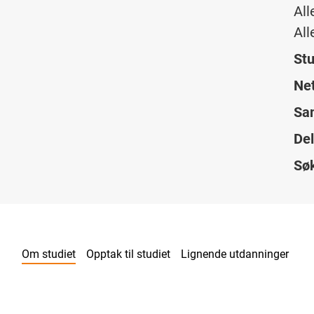
All
All
Stu
Net
Sam
Del
Sø
Om studiet
Opptak til studiet
Lignende utdanninger