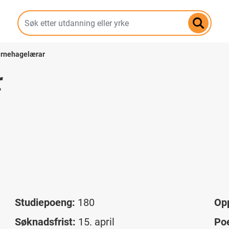
Hopp
til
hovedinnhold
rnehagelærar
r
Studiepoeng:
180
Op
Søknadsfrist:
15. april
Po