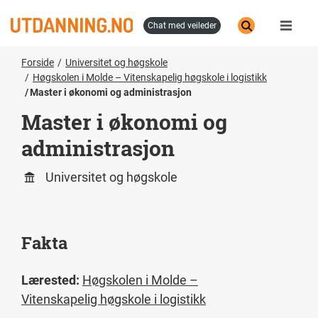
Hopp
til
chat med veileder
hovedinnhold
Forside
Universitet og høgskole
Høgskolen i Molde – Vitenskapelig høgskole i logistikk
Master i økonomi og administrasjon
Master i økonomi og
administrasjon
Universitet og høgskole
Fakta
Lærested:
Høgskolen i Molde –
Vitenskapelig høgskole i logistikk