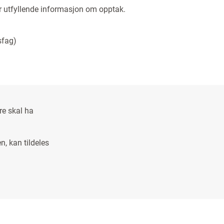
r utfyllende informasjon om opptak.
sfag)
re skal ha
n, kan tildeles