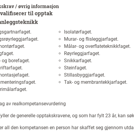
kskrav / øvrig informasjon
alifiserer til opptak
anleggsteknikk
gsgartnarfaget.
Isolatørfaget.
srøyrleggjarfaget.
Murar- og flisleggjarfaget.
ontørfaget.
Målar- og overflateteknikkfaget.
gfaget.
Røyrleggjarfaget.
 og borefaget.
Snikkarfaget.
iftarfaget.
Steinfaget.
ontasjefaget.
Stillasbyggjarfaget.
menteringsfaget.
Tak- og membrantekkjarfaget.
rimålarfaget.
ag av realkompetansevurdering
yller de generelle opptakskravene, og som har fylt 23 år, kan 
er all den kompetansen en person har skaffet seg gjennom utdan