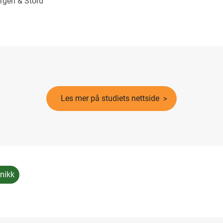
rgen & Stord
Les mer på studiets nettside
nikk