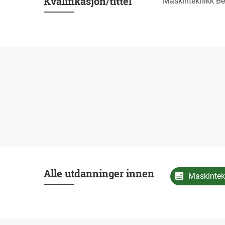
Kvalifikasjon/tittel
Maskinteknikk Be
Alle utdanninger innen
Maskintek