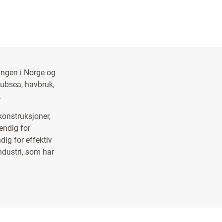
ingen i Norge og
subsea, havbruk,
.
konstruksjoner,
endig for
dig for effektiv
ndustri, som har