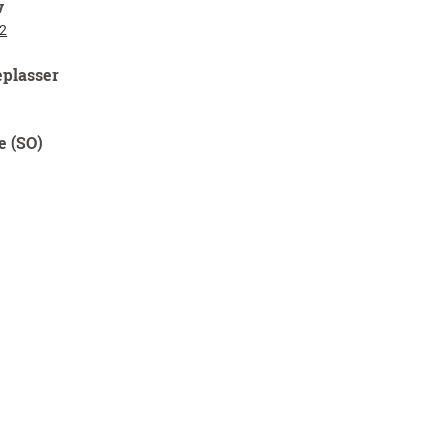
v
2
eplasser
e (SO)