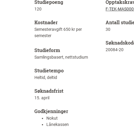
Studiepoeng
Opptakskra
120
F-TEK-MAS000
Kostnader
Antall studi
Semesteravgift 650 kr per
30
semester
Søknadskod
Studieform
20084-20
Samlingsbasert, nettstudium
Studietempo
Heltid, deltid
Søknadsfrist
15. april
Godkjenninger
Nokut
Lånekassen