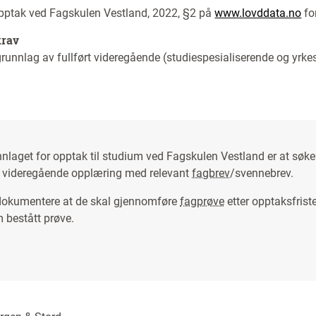
opptak ved Fagskulen Vestland, 2022, §2 på
www.lovddata.no
fo
krav
runnlag av fullført videregående (studiespesialiserende og yrke
nnlaget for opptak til studium ved Fagskulen Vestland er at søke
tt videregående opplæring med relevant
fagbrev
/svennebrev.
dokumentere at de skal gjennomføre
fagprøve
etter opptaksfriste
m bestått prøve.