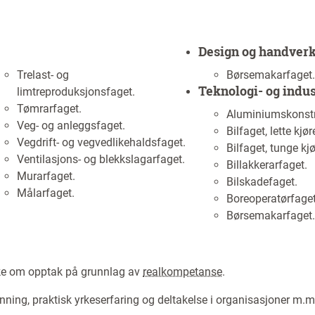
Design og handver
Trelast- og
Børsemakarfaget
Teknologi- og indus
limtreproduksjonsfaget.
Tømrarfaget.
Aluminiumskonstr
Veg- og anleggsfaget.
Bilfaget, lette kjør
Vegdrift- og vegvedlikehaldsfaget.
Bilfaget, tunge kjø
Ventilasjons- og blekkslagarfaget.
Billakkerarfaget.
Murarfaget.
Bilskadefaget.
Målarfaget.
Boreoperatørfaget
Børsemakarfaget
søke om opptak på grunnlag av
realkompetanse
.
ning, praktisk yrkeserfaring og deltakelse i organisasjoner m.