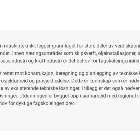
 maskinteknikk legger grunnlaget for store deler av verdiskapn
andet. Innen næringsområder som skipsverft, oljeinstallasjoner, 
sessindustri og kraftindustri er det behov for fagskoleingeniører
r rettet mot konstruksjon, beregning og planlegging av tekniske 
 prosjektarbeid og prosjektledelse. Dette er kunnskap som er nødv
e av eksisterende tekniske løsninger. I tillegg er det også nødven
løsninger. Utdanningen er bygget opp i samarbeid med regional i
ehov for dyktige fagskoleingeniører.