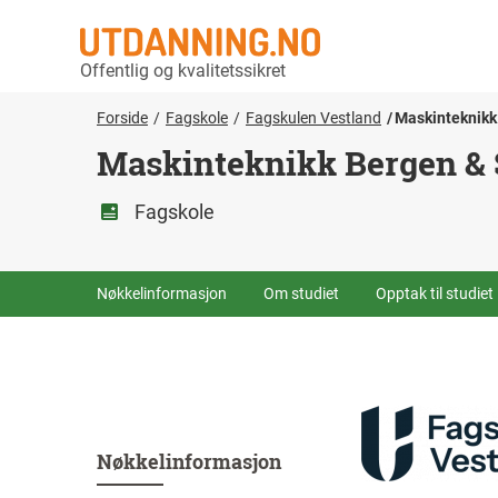
Offentlig og kvalitetssikret
Forside
Fagskole
Fagskulen Vestland
Maskinteknikk
Maskinteknikk Bergen & 
Fagskole
Nøkkelinformasjon
Om studiet
Opptak til studiet
Nøkkelinformasjon