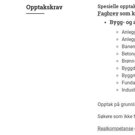
Opptakskrav
Spesielle oppta
Fagbrev
som kv
Bygg- og 
Anleg
Anlegg
Banem
Beton
Brønn-
Byggdr
Byggm
Funda
Indust
Opptak på grunnl
Søkere som ikke f
Realkompetanse