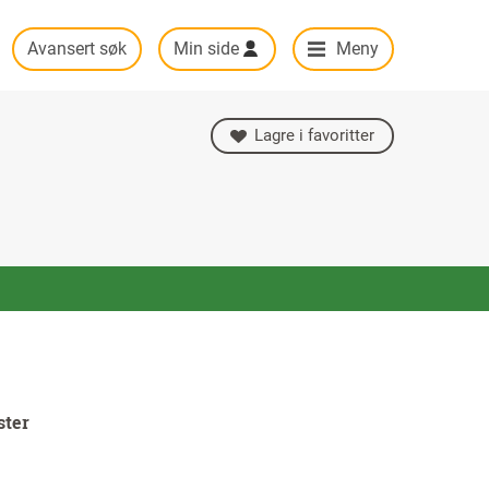
Avansert søk
Min side
Meny
Lagre i favoritter
ster