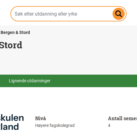
Hopp
til
hovedinnhold
 Bergen & Stord
Stord
Lignende utdanninger
Nivå
Antall seme
Høyere fagskolegrad
4