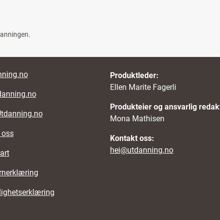
danningen.
nks
ning.no
Produktleder:
Ellen Marite Fagerli
danning.no
Produkteier og ansvarlig redak
Utdanning.no
Mona Mathisen
 oss
Kontakt oss:
hei@utdanning.no
art
rnerklæring
lighetserklæring