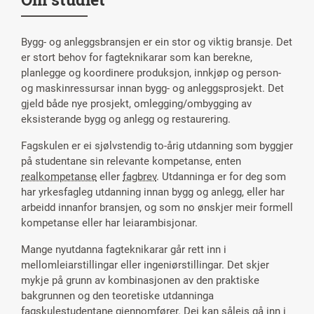
Bygg- og anleggsbransjen er ein stor og viktig bransje. Det
er stort behov for fagteknikarar som kan berekne,
planlegge og koordinere produksjon, innkjøp og person-
og maskinressursar innan bygg- og anleggsprosjekt. Det
gjeld både nye prosjekt, omlegging/ombygging av
eksisterande bygg og anlegg og restaurering.
Fagskulen er ei sjølvstendig to-årig utdanning som byggjer
på studentane sin relevante kompetanse, enten
realkompetanse
eller
fagbrev
. Utdanninga er for deg som
har yrkesfagleg utdanning innan bygg og anlegg, eller har
arbeidd innanfor bransjen, og som no ønskjer meir formell
kompetanse eller har leiarambisjonar.
Mange nyutdanna fagteknikarar går rett inn i
mellomleiarstillingar eller ingeniørstillingar. Det skjer
mykje på grunn av kombinasjonen av den praktiske
bakgrunnen og den teoretiske utdanninga
fagskulestudentane gjennomfører. Dei kan såleis gå inn i