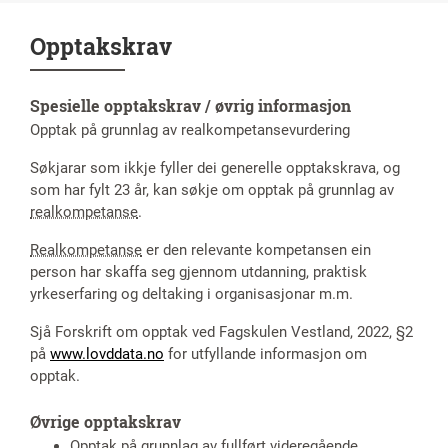
Opptakskrav
Spesielle opptakskrav / øvrig informasjon
Opptak på grunnlag av realkompetansevurdering
Søkjarar som ikkje fyller dei generelle opptakskrava, og
som har fylt 23 år, kan søkje om opptak på grunnlag av
realkompetanse
.
Realkompetanse
er den relevante kompetansen ein
person har skaffa seg gjennom utdanning, praktisk
yrkeserfaring og deltaking i organisasjonar m.m.
Sjå Forskrift om opptak ved Fagskulen Vestland, 2022, §2
på
www.lovddata.no
for utfyllande informasjon om
opptak.
Øvrige opptakskrav
Opptak på grunnlag av fullført videregående