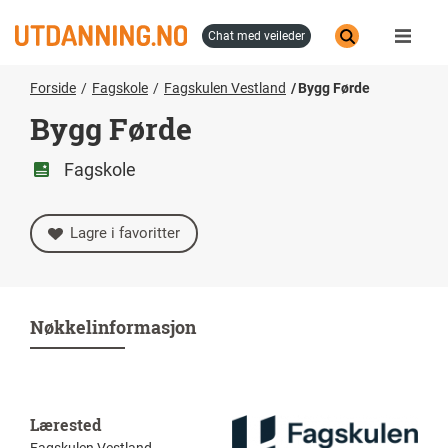
Hopp
til
chat med veileder
hovedinnhold
Forside
Fagskole
Fagskulen Vestland
Bygg Førde
Bygg Førde
Fagskole
Lagre i favoritter
Nøkkelinformasjon
Lærested