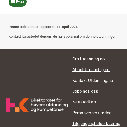
Bygg
Denne siden er sist oppdatert
11. april 2026
Kontakt lærestedet dersom du har spørsmål om denne utdanningen.
Footer links
Om Utdanning.no
About Utdanning.no
Kontakt Utdanning.no
Jobb hos oss
Nettstedkart
Personvernerklæring
Tilgjengelighetserklæring