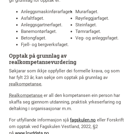
gir grunnlag for opptak er:
Anleggsmaskinførarfaget.
Murarfaget.
Asfaltfaget.
Røyrleggjarfaget.
Anleggsgartnerfaget.
Steinfaget.
Banemontørfaget.
Tømrarfaget.
Betongfaget.
Veg- og anleggsfaget.
Fjell- og bergverksfaget.
Opptak på grunnlag av
realkompetansevurdering
Søkjarar som ikkje oppfyller dei formelle krava, og som
har fylt 23 år, kan søkje om opptak på grunnlag av
realkompetanse
.
Realkompetanse
er all den kompetansen ein person har
skaffa seg gjennom utdanning, praktisk yrkeserfaring og
deltaking i organisasjonar m.m.
For utfyllande informasjon sjå
fagskulen.no
eller Forskrift
om opptak ved Fagskulen Vestland, 2022, §2
på
www.lovddata.no
.