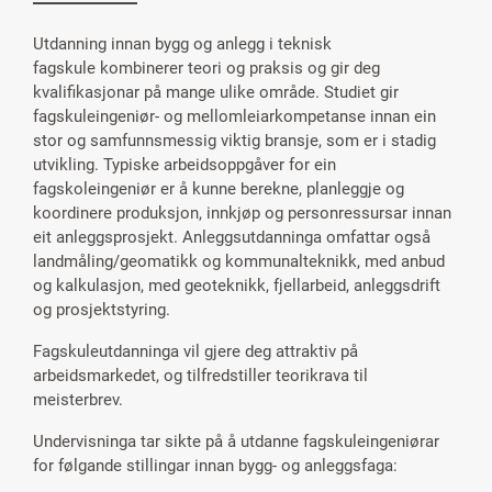
Utdanning innan bygg og anlegg i teknisk
fagskule kombinerer teori og praksis og gir deg
kvalifikasjonar på mange ulike område. Studiet gir
fagskuleingeniør- og mellomleiarkompetanse innan ein
stor og samfunnsmessig viktig bransje, som er i stadig
utvikling. Typiske arbeidsoppgåver for ein
fagskoleingeniør er å kunne berekne, planleggje og
koordinere produksjon, innkjøp og personressursar innan
eit anleggsprosjekt. Anleggsutdanninga omfattar også
landmåling/geomatikk og kommunalteknikk, med anbud
og kalkulasjon, med geoteknikk, fjellarbeid, anleggsdrift
og prosjektstyring.
Fagskuleutdanninga vil gjere deg attraktiv på
arbeidsmarkedet, og tilfredstiller teorikrava til
meisterbrev.
Undervisninga tar sikte på å utdanne fagskuleingeniørar
for følgande stillingar innan bygg- og anleggsfaga: