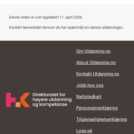
Denne siden er sist oppdatert
11. april 2026
Kontakt lærestedet dersom du har spørsmål om denne utdanningen.
Footer links
Om Utdanning.no
About Utdanning.no
Kontakt Utdanning.no
Jobb hos oss
Nettstedkart
Personvernerklæring
Tilgjengelighetserklæring
Logg på