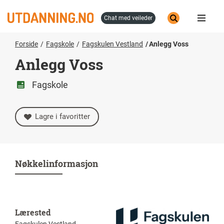
Hopp
til
chat med veileder
hovedinnhold
Forside
Fagskole
Fagskulen Vestland
Anlegg Voss
Anlegg Voss
Fagskole
Lagre i favoritter
Nøkkelinformasjon
Lærested