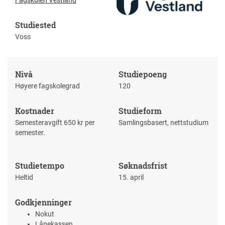
Fagskulen Vestland
Studiested
Voss
Nivå
Studiepoeng
Høyere fagskolegrad
120
Kostnader
Studieform
Semesteravgift 650 kr per
Samlingsbasert, nettstudium
semester.
Studietempo
Søknadsfrist
Heltid
15. april
Godkjenninger
Nokut
Lånekassen