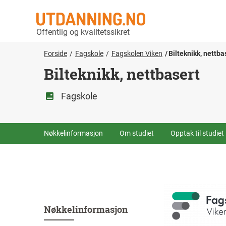
Offentlig og kvalitetssikret
Forside
Fagskole
Fagskolen Viken
Bilteknikk, nettba
Bilteknikk, nettbasert
Fagskole
Nøkkelinformasjon
Om studiet
Opptak til studiet
Nøkkelinformasjon