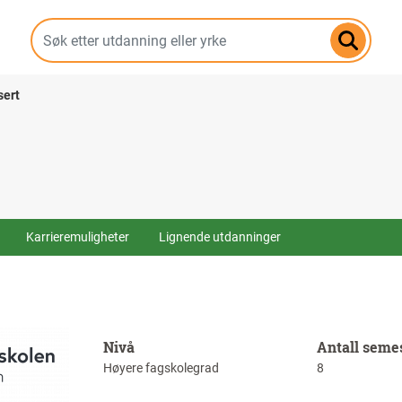
Hopp
til
hovedinnhold
sert
Karrieremuligheter
Lignende utdanninger
Nivå
Antall seme
Høyere fagskolegrad
8