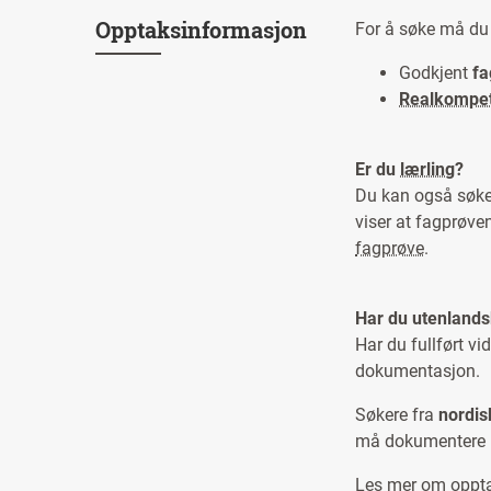
Opptaksinformasjon
For å søke må du 
Godkjent
fa
Realkompe
Er du
lærling
?
Du kan også søke
viser at fagprøven
fagprøve
.
Har du utenlands
Har du fullført v
dokumentasjon.
Søkere fra
nordis
må dokumentere n
Les mer om opptak