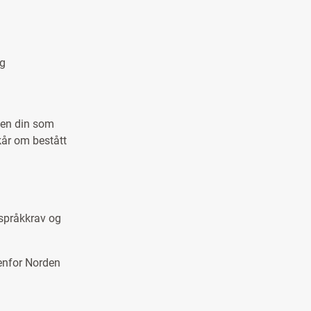
ng
ten din som
lkår om bestått
 språkkrav og
tenfor Norden