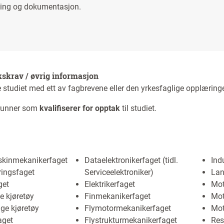
gging og dokumentasjon.
kskrav / øvrig informasjon
 studiet med ett av fagbrevene eller den yrkesfaglige opplæringe
grunner som
kvalifiserer for opptak
til studiet.
kinmekanikerfaget
Dataelektronikerfaget (tidl.
Ind
ringsfaget
Serviceelektroniker)
Lan
get
Elektrikerfaget
Mo
te kjøretøy
Finmekanikerfaget
Mot
nge kjøretøy
Flymotormekanikerfaget
Mot
aget
Flystrukturmekanikerfaget
Res