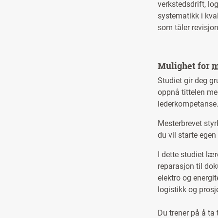
verkstedsdrift, lo
systematikk i kva
som tåler revisjon
Mulighet for
m
Studiet gir deg g
oppnå tittelen m
lederkompetanse
Mesterbrevet styrk
du vil starte egen
I dette studiet læ
reparasjon til do
elektro og energit
logistikk og prosj
Du trener på å ta