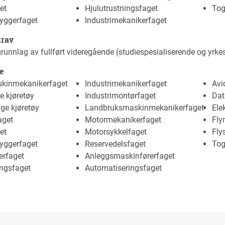
et
Hjulutrustningsfaget
Tog
yggerfaget
Industrimekanikerfaget
krav
runnlag av fullført videregående (studiespesialiserende og yrke
e
kinmekanikerfaget
Industrimekanikerfaget
Avi
te kjøretøy
Industrimontørfaget
Dat
nge kjøretøy
Landbruksmaskinmekanikerfaget
Ele
aget
Motormekanikerfaget
Fly
et
Motorsykkelfaget
Fly
yggerfaget
Reservedelsfaget
Tog
erfaget
Anleggsmaskinførerfaget
ingsfaget
Automatiseringsfaget