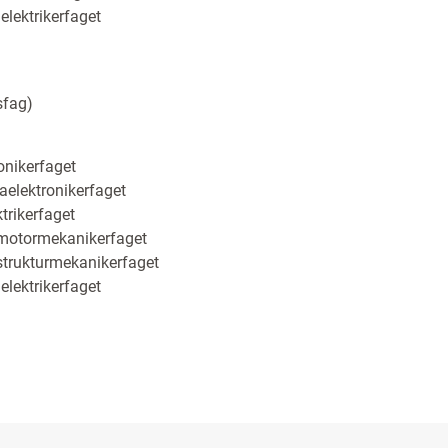
elektrikerfaget
sfag)
onikerfaget
aelektronikerfaget
ktrikerfaget
motormekanikerfaget
strukturmekanikerfaget
elektrikerfaget