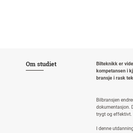
Om studiet
Bilteknikk er vid
kompetansen i kjø
bransje i rask te
Bilbransjen endrer
dokumentasjon. D
trygt og effektivt.
I denne utdanninge