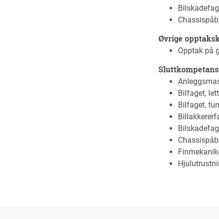
Bilskadefag
Chassispåb
Øvrige opptaks
Opptak på g
Sluttkompetans
Anleggsmas
Bilfaget, let
Bilfaget, tu
Billakkererf
Bilskadefag
Chassispåb
Finmekanik
Hjulutrustn