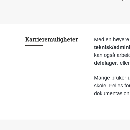
Karrieremuligheter
Med en høyer
teknisk/adminis
kan også arbe
delelager
, elle
Mange bruker u
skole. Felles fo
dokumentasjon o