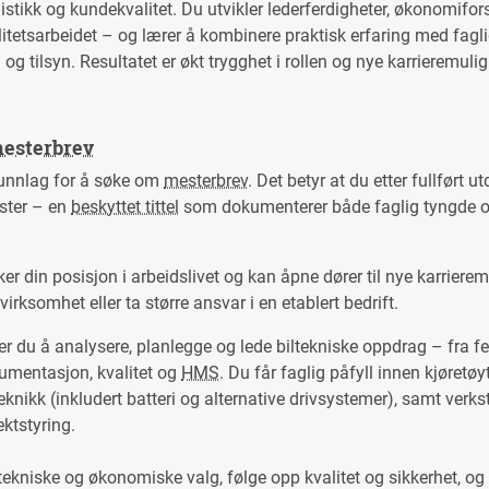
gistikk og kundekvalitet. Du utvikler lederferdigheter, økonomifor
litetsarbeidet – og lærer å kombinere praktisk erfaring med fagl
 og tilsyn. Resultatet er økt trygghet i rollen og nye karrieremulig
esterbrev
runnlag for å søke om
mesterbrev
. Det betyr at du etter fullført 
ester – en
beskyttet tittel
som dokumenterer både faglig tyngde 
.
er din posisjon i arbeidslivet og kan åpne dører til nye karrierem
 virksomhet eller ta større ansvar i en etablert bedrift.
rer du å analysere, planlegge og lede biltekniske oppdrag – fra f
kumentasjon, kvalitet og
HMS
. Du får faglig påfyll innen kjøretøy
eknikk (inkludert batteri og alternative drivsystemer), samt verkst
ektstyring.
 tekniske og økonomiske valg, følge opp kvalitet og sikkerhet, og 