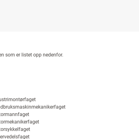
n som er listet opp nedenfor.
ustrimontørfaget
dbruksmaskinmekanikerfaget
tormannfaget
ormekanikerfaget
orsykkelfaget
ervedelsfaget