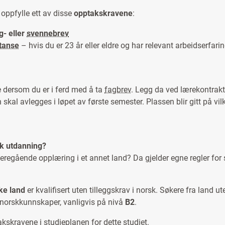
oppfylle ett av disse
opptakskravene
:
g- eller
svennebrev
tanse
– hvis du er 23 år eller eldre og har relevant arbeidserfari
 dersom du er i ferd med å ta
fagbrev
. Legg da ved lærekontrak
 skal avlegges i løpet av første semester. Plassen blir gitt på vi
k utdanning?
ideregående opplæring i et annet land? Da gjelder egne regler for
ke land
er kvalifisert uten tilleggskrav i norsk. Søkere fra land u
orskkunnskaper, vanligvis på nivå
B2
.
skravene i studieplanen for dette studiet.