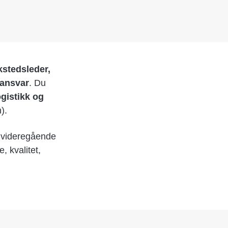
kstedsleder,
ansvar
. Du
ogistikk og
).
 videregående
, kvalitet,