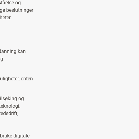
ståelse og
ige beslutninger
heter.
utdanning kan
og
uligheter, enten
eilsøking og
teknologi,
edsdrift,
bruke digitale