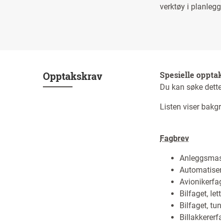
verktøy i planle
Opptakskrav
Spesielle oppta
Du kan søke dette
Listen viser bak
Fagbrev
Anleggsmas
Automatise
Avionikerfa
Bilfaget, let
Bilfaget, tu
Billakkererf