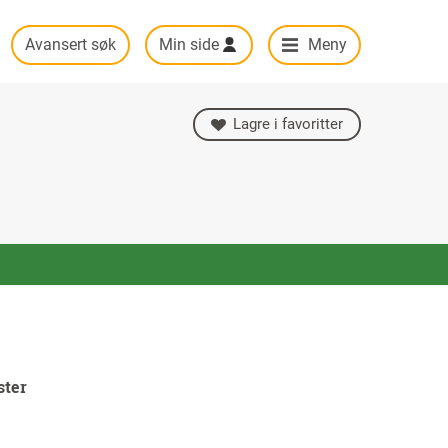
Avansert søk
Min side
Meny
Lagre i favoritter
ster