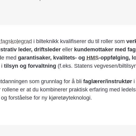
e
fagskolegrad
i bilteknikk kvalifiserer du til roller som
ver
trativ leder, driftsleder
eller
kundemottaker med fag
ide med
garantisaker, kvalitets- og
HMS
-oppfølging, l
r i
tilsyn og forvaltning
(f.eks. Statens vegvesen/biltilsyn
tdanningen som grunnlag for å bli
faglærer/instruktør
i
r rollene er at du kombinerer praktisk erfaring med ledelse
g forståelse for ny kjøretøyteknologi.