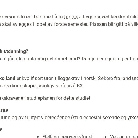
 dersom du er i ferd med å ta
fagbrev
. Legg da ved lærekontrak
 skal avlegges i løpet av første semester. Plassen blir gitt på vi
k utdanning?
ideregående opplæring i et annet land? Da gjelder egne regler for
ke land
er kvalifisert uten tilleggskrav i norsk. Søkere fra land u
orskkunnskaper, vanligvis på nivå
B2.
skravene i studieplanen for dette studiet.
krav
runnlag av fullført videregående (studiespesialiserende og yrke
e
Fjell- og bergverksfaget
Vei- og anle