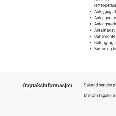
løfteoperas
Anleggsgart
Anleggsmas
Anleggsrørl
Asfaltfaget
Banemontør
Betongfage
Brønn- og b
Opptaksinformasjon
Søknad sendes 
Mer om fagskole