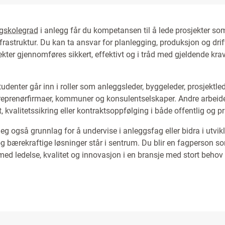
gskolegrad
i anlegg får du kompetansen til å lede prosjekter so
astruktur. Du kan ta ansvar for planlegging, produksjon og drif
ekter gjennomføres sikkert, effektivt og i tråd med gjeldende kra
udenter går inn i roller som anleggsleder, byggeleder, prosjektled
treprenørfirmaer, kommuner og konsulentselskaper. Andre arbei
ft, kvalitetssikring eller kontraktsoppfølging i både offentlig og pr
eg også grunnlag for å undervise i anleggsfag eller bidra i utvik
og bærekraftige løsninger står i sentrum. Du blir en fagperson 
 med ledelse, kvalitet og innovasjon i en bransje med stort behov 