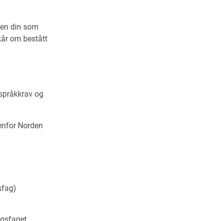
ten din som
lkår om bestått
 språkkrav og
tenfor Norden
sfag)
ggsfaget