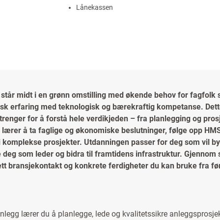
Lånekassen
står midt i en grønn omstilling med økende behov for fagfolk
sk erfaring med teknologisk og bærekraftig kompetanse. Dette
trenger for å forstå hele verdikjeden – fra planlegging og prosj
 lærer å ta faglige og økonomiske beslutninger, følge opp HMS 
 komplekse prosjekter. Utdanningen passer for deg som vil b
e deg som leder og bidra til framtidens infrastruktur. Gjennom s
tett bransjekontakt og konkrete ferdigheter du kan bruke fra fø
 anlegg lærer du å planlegge, lede og kvalitetssikre anleggsprosjekt