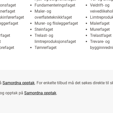
jonsfaget
Fundamenteringsfaget
Veidrift- og
nerfaget
Maler- og
veivedlikeho
kinførerfaget
overflateteknikkfaget
Limtreprodu
eggerfaget
Murer- og flisleggerfaget
Malerfaget
Steinfaget
Murerfaget
faget
Trelast- og
Trelastfaget
t
limtreproduksjonsfaget
Trevare- og
orefaget
Tømrerfaget
bygginnredn
på
Samordna opptak
. For enkelte tilbud må det søkes direkte til s
 og opptak på
Samordna opptak
.