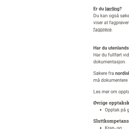
Er du
lærling
?
Du kan også søke
viser at fagprøven
fagprøve
.
Har du utenlands
Har du fullført v
dokumentasjon.
Søkere fra
nordis
må dokumentere n
Les mer om opptak
Øvrige opptaks
Opptak på g
Sluttkompetans
Kran- og