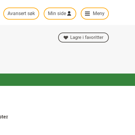
Avansert søk
Min side
Meny
Lagre i favoritter
ster