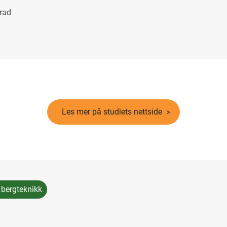
rad
Les mer på studiets nettside
 bergteknikk