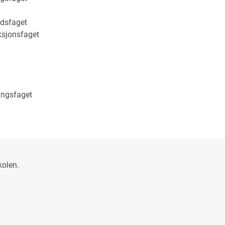
ldsfaget
ksjonsfaget
ingsfaget
kolen.