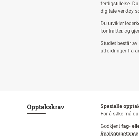
ferdigstillelse. D
digitale verktøy 
Du utvikler leder
kontrakter, og gj
Studiet består av
utfordringer fra 
Opptakskrav
Spesielle oppta
For å søke må du 
Godkjent
fag- ell
Realkompetanse