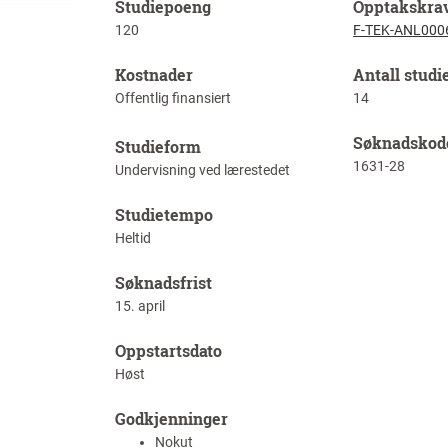
Studiepoeng
Opptakskra
120
F-TEK-ANL000
Kostnader
Antall studi
Offentlig finansiert
14
Søknadskod
Studieform
1631-28
Undervisning ved lærestedet
Studietempo
Heltid
Søknadsfrist
15. april
Oppstartsdato
Høst
Godkjenninger
Nokut