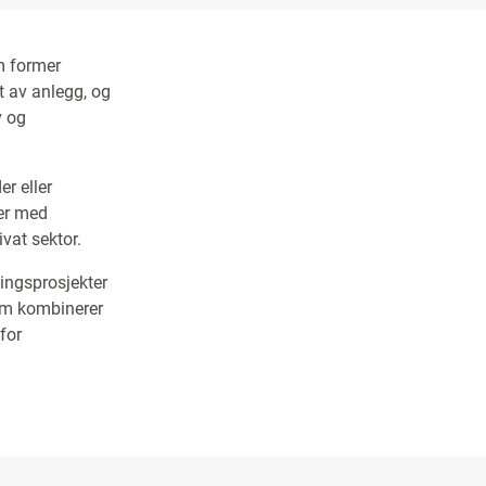
m former
t av anlegg, og
v og
er eller
der med
ivat sektor.
lingsprosjekter
som kombinerer
for