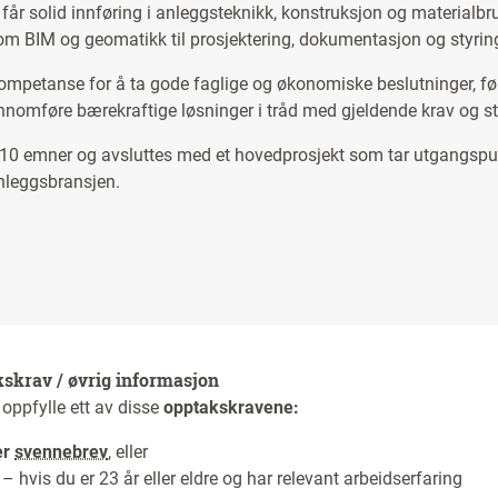
u får solid innføring i anleggsteknikk, konstruksjon og materialbr
som BIM og geomatikk til prosjektering, dokumentasjon og styrin
kompetanse for å ta gode faglige og økonomiske beslutninger, f
ennomføre bærekraftige løsninger i tråd med gjeldende krav og s
 10 emner og avsluttes med et hovedprosjekt som tar utgangspun
anleggsbransjen.
kskrav / øvrig informasjon
oppfylle ett av disse
opptakskravene:
er
svennebrev
, eller
– hvis du er 23 år eller eldre og har relevant arbeidserfaring