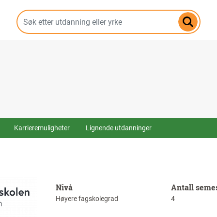
Hopp
til
hovedinnhold
Karrieremuligheter
Lignende utdanninger
Nivå
Antall seme
Høyere fagskolegrad
4