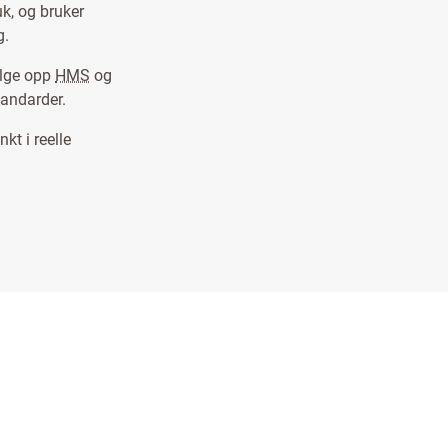
uk, og bruker
g.
ølge opp
HMS
og
tandarder.
kt i reelle