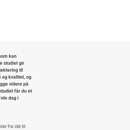
 som kan
 studiet gir
ektering til
og kvalitet, og
ygge videre på
tudiet får du et
rste dag i
er fra idé til