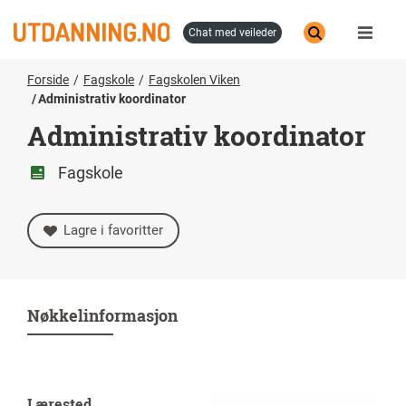
Hopp
til
chat med veileder
hovedinnhold
Forside
Fagskole
Fagskolen Viken
Administrativ koordinator
Administrativ koordinator
Fagskole
Lagre i favoritter
Nøkkelinformasjon
Lærested