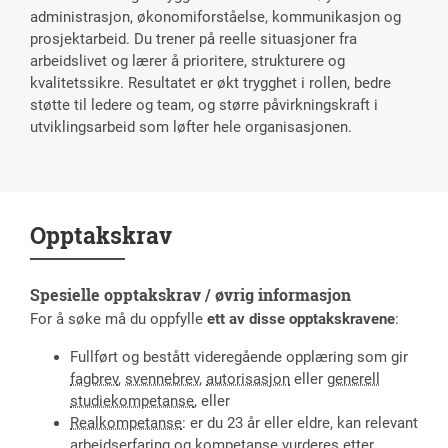
administrasjon, økonomiforståelse, kommunikasjon og
prosjektarbeid. Du trener på reelle situasjoner fra
arbeidslivet og lærer å prioritere, strukturere og
kvalitetssikre. Resultatet er økt trygghet i rollen, bedre
støtte til ledere og team, og større påvirkningskraft i
utviklingsarbeid som løfter hele organisasjonen.
Opptakskrav
Spesielle opptakskrav / øvrig informasjon
For å søke må du oppfylle
ett av disse opptakskravene
:
Fullført og bestått videregående opplæring som gir
fagbrev
,
svennebrev
,
autorisasjon
eller
generell
studiekompetanse
, eller
Realkompetanse
: er du 23 år eller eldre, kan relevant
arbeidserfaring og kompetanse vurderes etter