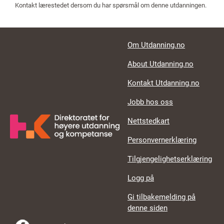
Kontakt lærestedet dersom du har spørsmål om denne utdanningen.
Footer links
Om Utdanning.no
About Utdanning.no
Kontakt Utdanning.no
Jobb hos oss
Nettstedkart
Personvernerklæring
Tilgjengelighetserklæring
Logg på
Gi tilbakemelding på
denne siden