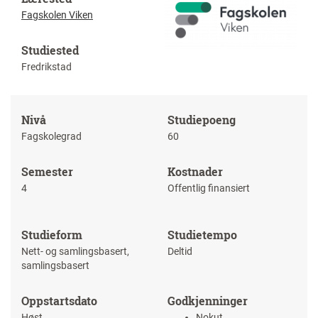
Fagskolen Viken
Studiested
Fredrikstad
Nivå
Studiepoeng
Fagskolegrad
60
Semester
Kostnader
4
Offentlig finansiert
Studieform
Studietempo
Nett- og samlingsbasert,
Deltid
samlingsbasert
Oppstartsdato
Godkjenninger
Høst
Nokut