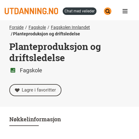
Hopp
til
chat med veileder
hovedinnhold
Forside
Fagskole
Fagskolen Innlandet
Planteproduksjon og driftsledelse
Planteproduksjon og
driftsledelse
Fagskole
Lagre i favoritter
Nøkkelinformasjon