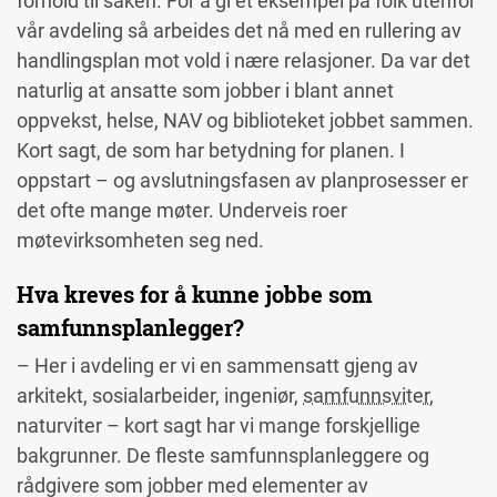
forhold til saken. For å gi et eksempel på folk utenfor
vår avdeling så arbeides det nå med en rullering av
handlingsplan mot vold i nære relasjoner. Da var det
naturlig at ansatte som jobber i blant annet
oppvekst, helse, NAV og biblioteket jobbet sammen.
Kort sagt, de som har betydning for planen. I
oppstart – og avslutningsfasen av planprosesser er
det ofte mange møter. Underveis roer
møtevirksomheten seg ned.
Hva kreves for å kunne jobbe som
samfunnsplanlegger?
– Her i avdeling er vi en sammensatt gjeng av
arkitekt, sosialarbeider, ingeniør,
samfunnsviter
,
naturviter – kort sagt har vi mange forskjellige
bakgrunner. De fleste samfunnsplanleggere og
rådgivere som jobber med elementer av