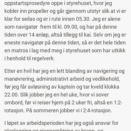
oppstartsprosedyre oppe i styrehuset, hvor jeg
kobler inn propeller og går gjennom utstyr slik at vi er
klar for seilas og er i rute innen 05.30. Jeg er alene
som navigatør frem til kl. 09.00, og har på denne
tiden over 14 anløp, altså tillegg til kai. Selv om jeg er
eneste navigatør på denne tiden, så er det hele tiden
en matros i lag med meg i styrehuset som har utkikk
i henhold til regelverk.
Etter en hvil har jeg en lett blanding av navigering og
manøvrering, administrativt arbeid og vedlikehold,
før jeg får avløsning av kaptein og tar kveld klokka
22.00. Slik jobber jeg en hel uke, hvor vi sover
ombord, før vi reiser hjem på 2 uker fri, altså en 1:2-
rotasjon. På sommeren jobber vi i 2:4-rotasjon.
I løpet av arbeidsperioden har jeg også ansvar for
planlegging og gjennomføring av brann- og