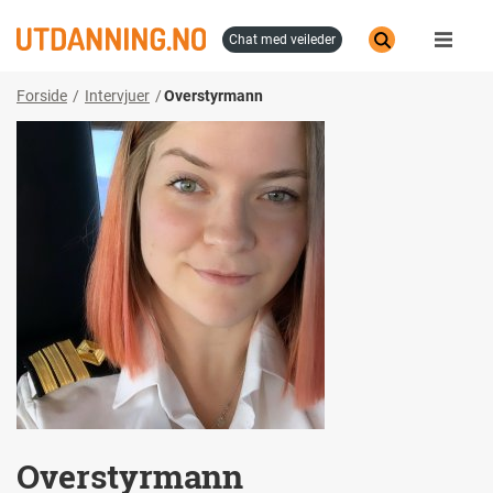
Hopp
til
chat med veileder
hovedinnhold
Forside
Intervjuer
Overstyrmann
Overstyrmann