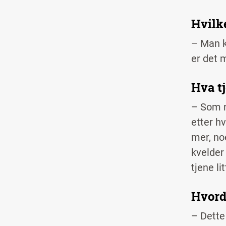
Hvilk
– Man ka
er det 
Hva t
– Som n
etter h
mer, no
kvelder 
tjene li
Hvorda
– Dette 