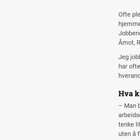
Ofte ple
hjemmef
Jobbene
Åmot, Ra
Jeg jobb
har ofte
hverandr
Hva k
– Man b
arbeids
tenke li
uten å 