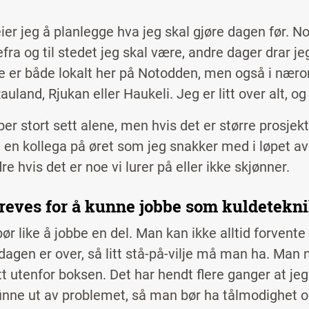
ier jeg å planlegge hva jeg skal gjøre dagen før. No
ra og til stedet jeg skal være, andre dager drar je
 er både lokalt her på Notodden, men også i nær
uland, Rjukan eller Haukeli. Jeg er litt over alt, og
er stort sett alene, men hvis det er større prosjekt
 en kollega på øret som jeg snakker med i løpet av 
e hvis det er noe vi lurer på eller ikke skjønner.
reves for å kunne jobbe som kuldetekn
ør like å jobbe en del. Man kan ikke alltid forvente
dagen er over, så litt stå-på-vilje må man ha. Man
tt utenfor boksen. Det har hendt flere ganger at jeg 
finne ut av problemet, så man bør ha tålmodighet o