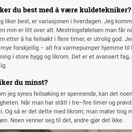
iker du best med å være kuldetekniker
eg liker best, er variasjonen i hverdagen. Jeg komm
en min er litt over alt. Mestringsfølelsen man får n
n etter å ha feilsøkt i flere timer, er utrolig god. Je
mye forskjellig – alt fra varmepumper hjemme til k
ing i store bygg og likrom. Det er et avansert fag
ig.
iker du minst?
om jeg synes feilsøking er spennende, kan det noen
gheten. Når man har stått i tre–fire timer og prøv
 lei. Og så er det dette med likrom; man møter ting m
en. Noen venner seg til det, andre gjør det ikke.