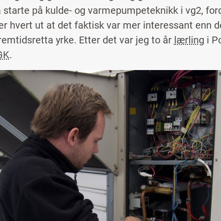
å starte på kulde- og varmepumpeteknikk i vg2, for
er hvert ut at det faktisk var mer interessant enn de
remtidsretta yrke. Etter det var jeg to år
lærling
i Po
GK
.