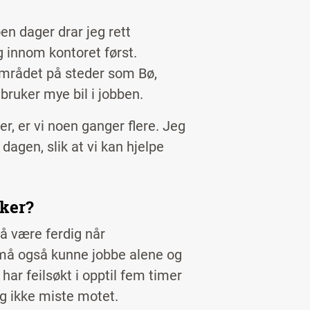
en dager drar jeg rett
g innom kontoret først.
området på steder som Bø,
 bruker mye bil i jobben.
er, er vi noen ganger flere. Jeg
dagen, slik at vi kan hjelpe
iker?
 å være ferdig når
 må også kunne jobbe alene og
har feilsøkt i opptil fem timer
g ikke miste motet.