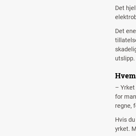
Det hje
elektro
Det enes
tillate
skadeli
utslipp.
Hvem 
– Yrket
for man
regne, f
Hvis du 
yrket. 