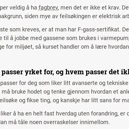
lper veldig å ha
fagbrev
, men det er ikke et krav. De
bakgrunn, siden mye av feilsøkingen er elektrisk arb
te som kreves, er at man har F-gass-sertifikat. Det
lse til å jobbe med gassene som brukes i varmepum
ge for miljøet, så kurset handler om å lære hvorda
passer yrket for, og hvem passer det ik
 passer for deg som liker litt avanserte og teknisk
 må bruke hodet og tenke gjennom hvordan et anleg
eilsøke og fikse ting, og kanskje har litt sans for m
liker å ha en helt fast hverdag uten forandring, er 
Man må tåle noen overraskelser innimellom.