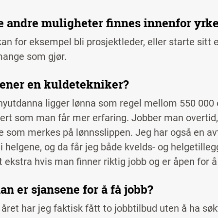
e andre muligheter finnes innenfor yrk
n for eksempel bli prosjektleder, eller starte sitt 
mange som gjør.
jener en kuldetekniker?
yutdanna ligger lønna som regel mellom 550 000 o
vert som man får mer erfaring. Jobber man overtid
e som merkes på lønnsslippen. Jeg har også en avt
i helgene, og da får jeg både kvelds- og helgetilleg
tt ekstra hvis man finner riktig jobb og er åpen for 
n er sjansene for å få jobb?
året har jeg faktisk fått to jobbtilbud uten å ha søkt