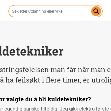
Hopp
til
hovedinnhold
ldetekniker
tringsfølelsen man får når man e
 å ha feilsøkt i flere timer, er utro
or valgte du å bli kuldetekniker?
r egentlig ganske tilfeldig. Jeg gikk elektro først