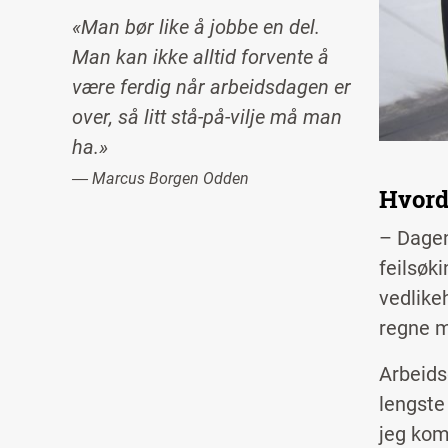
«Man bør like å jobbe en del.
Man kan ikke alltid forvente å
være ferdig når arbeidsdagen er
over, så litt stå-på-vilje må man
ha.»
― Marcus Borgen Odden
Hvord
– Dagen
feilsøk
vedlike
regne me
Arbeids
lengste 
jeg ko