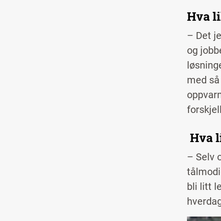
Hva l
– Det j
og jobb
løsninge
med så 
oppvarm
forskjell
Hva l
– Selv 
tålmodi
bli litt
hverdag