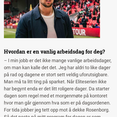
Hvordan er en vanlig arbeidsdag for deg?
– I min jobb er det ikke mange vanlige arbeidsdager,
om man kan kalle det det. Jeg har aldri to like dager
på rad og dagene er stort sett veldig uforutsigbare.
Man må ta litt ting på sparket. Når Eliteserien ikke
har begynt enda er det litt roligere dager. Da starter
dagen som regel med et morgenmøte på kontoret
hvor man går gjennom hva som er på dagsordenen.
For tida jobber jeg tett opp mot å dekke Rosenborg.
Så det neste på mitt program for dagen er som