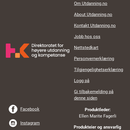
Footer links
Om Utdanning.no
About Utdanning.no
Kontakt Utdanning.no
Jobb hos oss
Nettstedkart
Personvernerklæring
Tilgjengelighetserklæring
Logg på
Gi tilbakemelding på
denne siden
Facebook
Produktleder:
Ellen Marite Fagerli
Instagram
Produkteier og ansvarlig