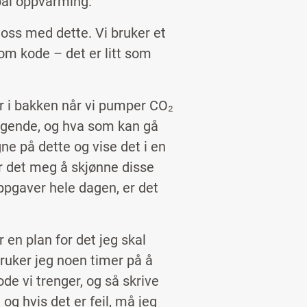
obal oppvarming.
ss med dette. Vi bruker et
om kode – det er litt som
er i bakken når vi pumper CO₂
iggende, og hva som kan gå
e på dette og vise det i en
per det meg å skjønne disse
ppgaver hele dagen, er det
 en plan for det jeg skal
ruker jeg noen timer på å
de vi trenger, og så skrive
 og hvis det er feil, må jeg