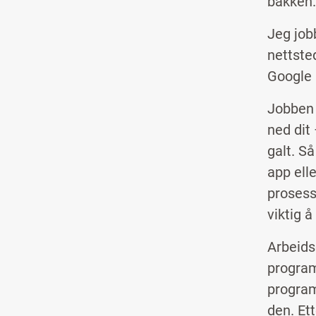
bakken.
Jeg job
nettste
Google 
Jobben 
ned dit
galt. S
app elle
prosess
viktig å
Arbeids
program
program
den. Ett