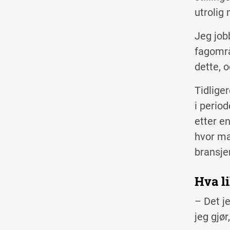
utrolig
Jeg job
fagområ
dette, o
Tidlige
i period
etter e
hvor ma
bransje
Hva l
– Det j
jeg gjø