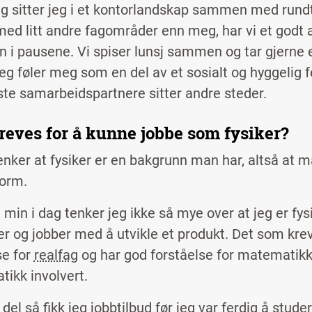
lig sitter jeg i et kontorlandskap sammen med rund
med litt andre fagområder enn meg, har vi et godt a
i pausene. Vi spiser lunsj sammen og tar gjerne e
 jeg føler meg som en del av et sosialt og hyggelig 
e samarbeidspartnere sitter andre steder.
reves for å kunne jobbe som fysiker?
nker at fysiker er en bakgrunn man har, altså at ma
form.
 min i dag tenker jeg ikke så mye over at jeg er fysi
r og jobber med å utvikle et produkt. Det som kre
se for
realfag
og har god forståelse for matematikk. 
ikk involvert.
del så fikk jeg jobbtilbud før jeg var ferdig å stud