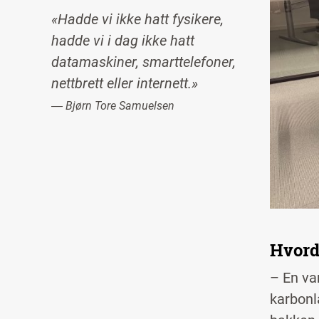
«Hadde vi ikke hatt fysikere,
hadde vi i dag ikke hatt
datamaskiner, smarttelefoner,
nettbrett eller internett.»
― Bjørn Tore Samuelsen
Hvord
– En va
karbonl