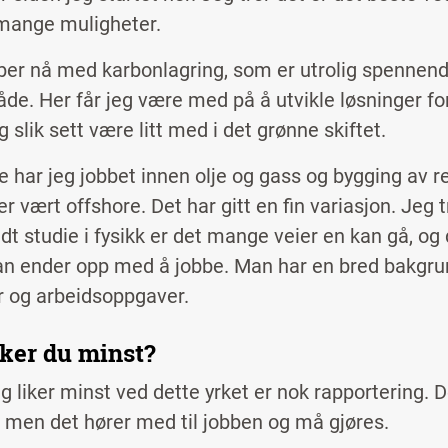
 mange muligheter.
ber nå med karbonlagring, som er utrolig spennende 
de. Her får jeg være med på å utvikle løsninger fo
g slik sett være litt med i det grønne skiftet.
re har jeg jobbet innen olje og gass og bygging av 
er vært offshore. Det har gitt en fin variasjon. Jeg t
ndt studie i fysikk er det mange veier en kan gå, og
n ender opp med å jobbe. Man har en bred bakgru
r og arbeidsoppgaver.
iker du minst?
eg liker minst ved dette yrket er nok rapportering.
r, men det hører med til jobben og må gjøres.