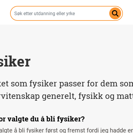
Hopp
til
hovedinnhold
siker
et som fysiker passer for dem som
vitenskap generelt, fysikk og matte
r valgte du å bli fysiker?
lgte å bli fysiker først og fremst fordi jeg hadde e