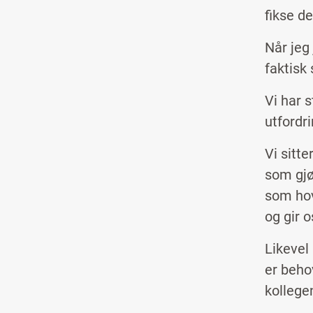
fikse d
Når jeg
faktisk 
Vi har s
utfordr
Vi sitte
som gjø
som hov
og gir o
Likevel
er beho
kollege