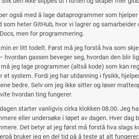
 Slik den ikke slippes ut i luften og skaper mer gl
ber også med å lage dataprogrammer som hjelper o
d som heter GitHub, hvor vi lagrer og samarbeider 
Docs, men for programmering.
min er litt todelt. Først må jeg forstå hva som skj
 – hvordan gassen beveger seg, hvordan den blir l
å må jeg lage programmer (altså kode) som kan regn
r et system. Fordi jeg har utdanning i fysikk, hjel
ene bedre. Selv om jeg ikke sitter og løser matteo
 vite hvordan ting fungerer.
dagen starter vanligvis
cirka
klokken 08.00. Jeg har
mere eller undersøke i løpet av dagen. Hver dag b
mere. Det betyr at jeg først må forstå hva slags ko
erpå bruker jeg en del tid på å teste at alt fungerer,