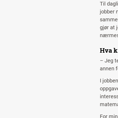
Til dag
jobber 
sammen 
gjør at
nærmest
Hva k
– Jeg te
annen 
I jobben
oppgave
interes
matemat
For min 