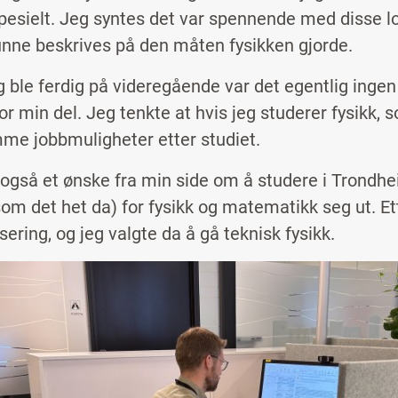
spesielt. Jeg syntes det var spennende med disse 
unne beskrives på den måten fysikken gjorde.
eg ble ferdig på videregående var det egentlig inge
or min del. Jeg tenkte at hvis jeg studerer fysikk, s
me jobbmuligheter etter studiet.
 også et ønske fra min side om å studere i Trondhei
(som det het da) for fysikk og matematikk seg ut. Et
sering, og jeg valgte da å gå teknisk fysikk.