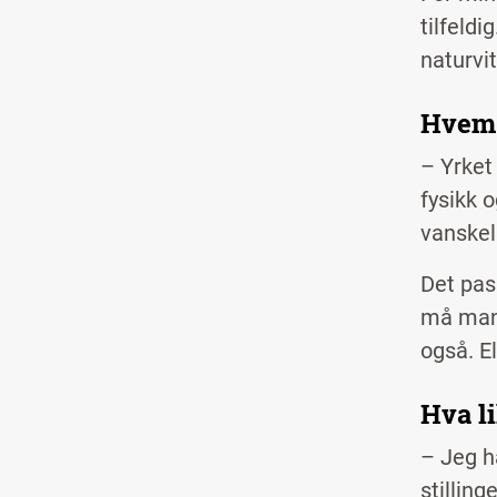
tilfeldi
naturvit
Hvem p
– Yrket
fysikk 
vanskel
Det pas
må man 
også. E
Hva l
– Jeg ha
stilling