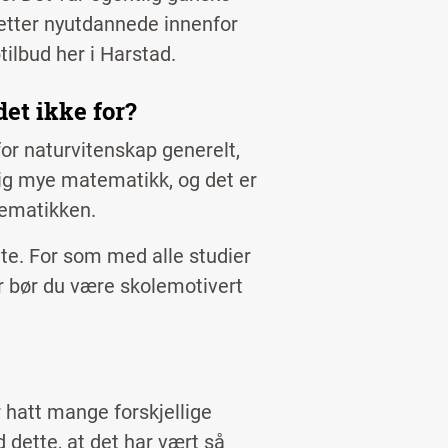
etter nyutdannede innenfor
tilbud her i Harstad.
et ikke for?
or naturvitenskap generelt,
ldig mye matematikk, og det er
tematikken.
tte. For som med alle studier
r bør du være skolemotivert
r hatt mange forskjellige
d dette, at det har vært så