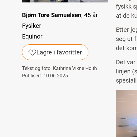
fysikk 
Bjørn Tore Samuelsen
, 45 år
at de k
Fysiker
Etter j
Equinor
seg ut f
det kom
Lagre i favoritter
Det var
Tekst og foto:
Kathrine Vikne Holth
linjen 
Publisert: 10.06.2025
spesiali
Image