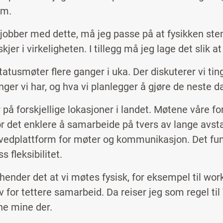
em.
 jobber med dette, må jeg passe på at fysikken stem
skjer i virkeligheten. I tillegg må jeg lage det slik a
tatusmøter flere ganger i uka. Der diskuterer vi tin
inger vi har, og hva vi planlegger å gjøre de neste 
r på forskjellige lokasjoner i landet. Møtene våre for
r det enklere å samarbeide på tvers av lange avst
edplattform for møter og kommunikasjon. Det fung
ss fleksibilitet.
 hender det at vi møtes fysisk, for eksempel til wor
v for tettere samarbeid. Da reiser jeg som regel til
ne mine der.