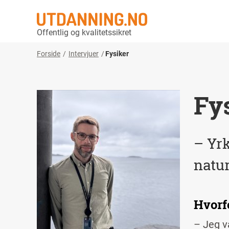
Offentlig og kvalitetssikret
Forside
Intervjuer
Fysiker
Fy
– Yrk
natur
Hvorfo
– Jeg va