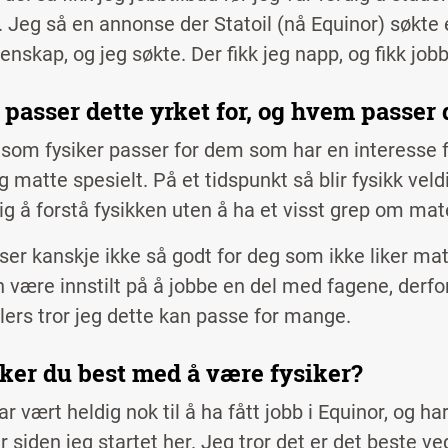
g. Jeg så en annonse der Statoil (nå Equinor)
søkte 
enskap, og jeg søkte. Der fikk jeg napp, og fikk jobb
asser dette yrket for, og hvem passer d
 som fysiker passer for dem som har en interesse f
og matte spesielt. På et tidspunkt så blir fysikk ve
ig å forstå fysikken uten å ha et visst grep om ma
ser kanskje ikke så godt for deg som ikke liker ma
være innstilt på å jobbe en del med fagene, derfo
llers tror jeg dette kan passe for mange.
iker du best med å være fysiker?
r vært heldig nok til å ha fått jobb i Equinor, og ha
er siden jeg startet her. Jeg tror det er det beste ve