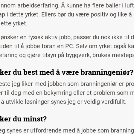
ennom arbeidserfaring. Å kunne ha flere baller i luf
p i dette yrket. Ellers bør du være positiv og like 
dette yrket.
 ønsker en fysisk aktiv jobb, passer du nok ikke til
tiden til å jobbe foran en PC. Selv om yrket også k
efaring og gjøre tilsyn på byggverk, brukes mestepa
iker du best med å være branningeniør
este jeg liker med jobben som branningeniør er p
r til deg med en bekymring eller et problem som ma
å utvikle løsninger synes jeg er veldig verdifullt.
iker du minst?
eg synes er utfordrende med å jobbe som branning