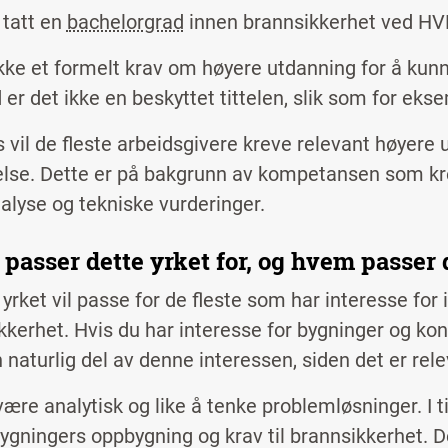
 tatt en
bachelorgrad
innen brannsikkerhet ved HV
ikke et formelt krav om høyere utdanning for å kunn
r det ikke en beskyttet tittelen, slik som for ekse
s vil de fleste arbeidsgivere kreve relevant høyere 
lse. Dette er på bakgrunn av kompetansen som kre
nalyse og tekniske vurderinger.
passer dette yrket for, og hvem passer 
yrket vil passe for de fleste som har interesse for
kkerhet. Hvis du har interesse for bygninger og kon
 naturlig del av denne interessen, siden det er rele
ære analytisk og like å tenke problemløsninger. I ti
bygningers oppbygning og krav til brannsikkerhet. D