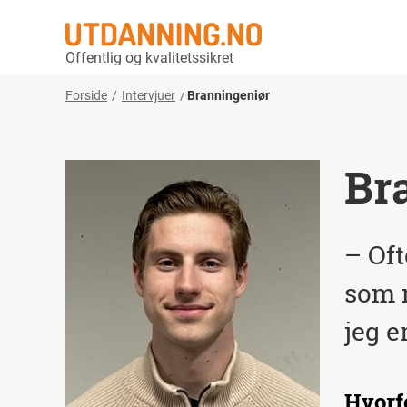
Offentlig og kvalitetssikret
Forside
Intervjuer
Branningeniør
Br
– Of
som m
jeg e
Hvorf