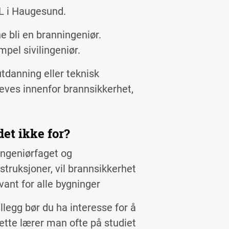
L i Haugesund.
e bli en branningeniør.
mpel sivilingeniør.
utdanning eller teknisk
ves innenfor brannsikkerhet,
det ikke for?
 ingeniørfaget og
struksjoner, vil brannsikkerhet
vant for alle bygninger
llegg bør du ha interesse for å
ette lærer man ofte på studiet