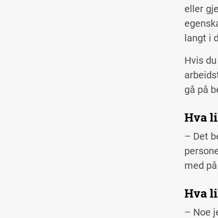
eller gj
egenska
langt i 
Hvis du
arbeids
gå på b
Hva l
– Det b
persone
med på 
Hva l
– Noe j