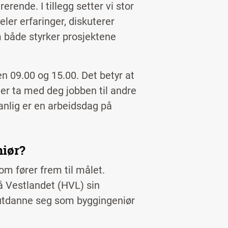
erende. I tillegg setter vi stor
ler erfaringer, diskuterer
m både styrker prosjektene
en 09.00 og 15.00. Det betyr at
ler ta med deg jobben til andre
vanlig er en arbeidsdag på
niør?
m fører frem til målet.
̊ Vestlandet (HVL) sin
 utdanne seg som byggingeniør