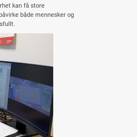
het kan få store
n påvirke både mennesker og
fullt.