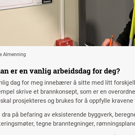
ne Almenning
an er en vanlig arbeidsdag for deg?
nlig dag for meg innebærer å sitte med litt forskje
empel skrive et brannkonsept, som er en overordne
skal prosjekteres og brukes for å oppfylle kravene 
 dra på befaring av eksisterende byggverk, beregn
teringsmøter, tegne branntegninger, rømningsplane