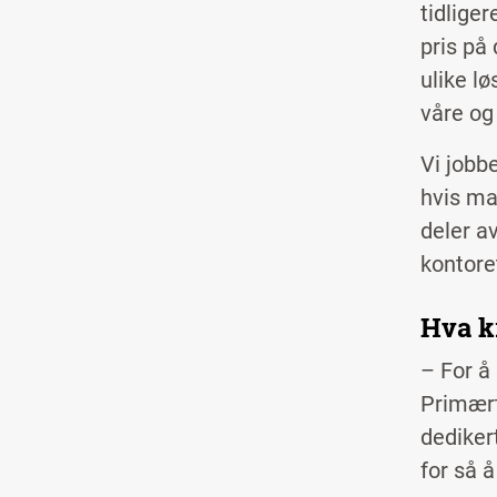
tidliger
pris på
ulike l
våre og
Vi jobb
hvis ma
deler av
kontore
Hva k
– For å
Primært
dediker
for så 