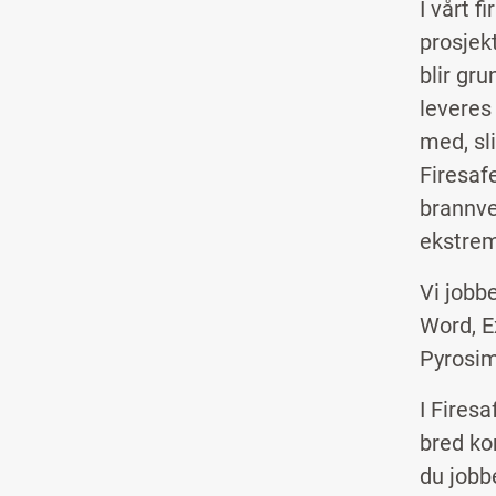
I vårt 
prosjek
blir gr
leveres 
med, sl
Firesaf
brannve
ekstrem
Vi jobb
Word, E
Pyrosim
I Fires
bred ko
du jobbe