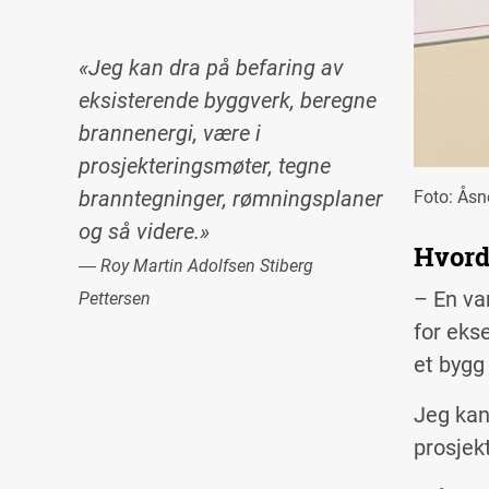
«Jeg kan dra på befaring av
eksisterende byggverk, beregne
brannenergi, være i
prosjekteringsmøter, tegne
branntegninger, rømningsplaner
Foto: Ås
og så videre.»
Hvord
― Roy Martin Adolfsen Stiberg
– En va
Pettersen
for eks
et bygg 
Jeg kan
prosjek