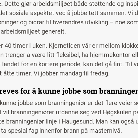
e. Dette gjør arbeidsmiljøet både støttende og inspir
 det sosiale aspektet ved å jobbe tett sammen. Vi de
øsninger og bidrar til hverandres utvikling – noe so
 arbeidsmiljøet generelt.
er 40 timer i uken. Kjernetiden vår er mellom klokk
n trenger å være litt fleksibel, ha hjemmekontor el
 landet for en kortere periode, kan det gå fint. Til 
t åtte timer. Vi jobber mandag til fredag.
reves for å kunne jobbe som branninge
 kunne jobbe som branningeniør er det flere veier so
 vil branningeniører utdanne seg ved Høgskulen pa
te branningeniør linje i Haugesund. Man kan også
å ta spesial fag innenfor brann på masternivå.