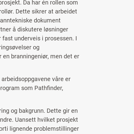
prosjekt. Da har én rollen som
llør. Dette sikrer at arbeidet
 branntekniske dokument
rtner å diskutere løsninger
 fast underveis i prosessen. I
ringsøvelser og
r en branningeniør, men det er
l arbeidsoppgavene våre er
program som Pathfinder,
ring og bakgrunn. Dette gir en
ndre. Uansett hvilket prosjekt
orti lignende problemstillinger