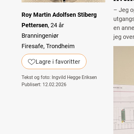
– Jeg o
Roy Martin Adolfsen Stiberg
utgangs
Pettersen
, 24 år
en anne
Branningeniør
jeg ove
Firesafe, Trondheim
Image
Lagre i favoritter
Tekst og foto:
Ingvild Hegge Eriksen
Publisert: 12.02.2026