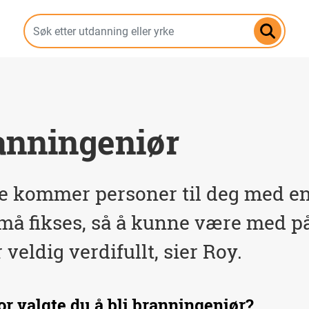
Hopp
til
hovedinnhold
anningeniør
te kommer personer til deg med en
å fikses, så å kunne være med på
r veldig verdifullt, sier Roy.
or valgte du å bli branningeniør?