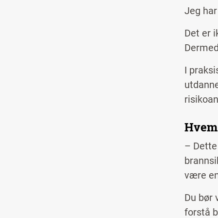
Jeg har
Det er 
Dermed e
I praksi
utdanne
risikoa
Hvem 
– Dette 
brannsi
være en
Du bør v
forstå 