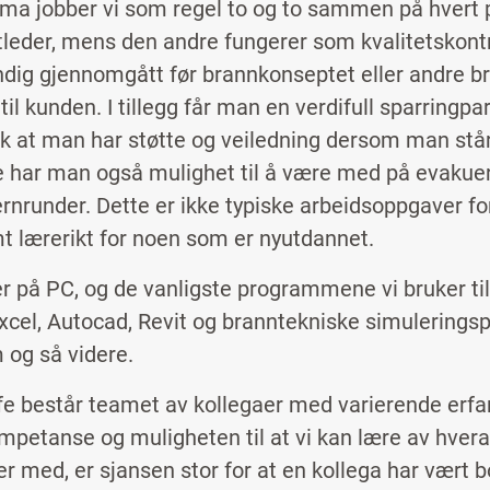
firma jobber vi som regel to og to sammen på hvert 
tleder, mens den andre fungerer som kvalitetskontro
undig gjennomgått før brannkonseptet eller andre
til kunden. I tillegg får man en verdifull sparringpa
ik at man har støtte og veiledning dersom man står
e har man også mulighet til å være med på evakue
rnrunder. Dette er ikke typiske arbeidsoppgaver fo
t lærerikt for noen som er nyutdannet.
er på PC, og de vanligste programmene vi bruker ti
xcel, Autocad, Revit og branntekniske simulerings
 og så videre.
afe består teamet av kollegaer med varierende erfa
mpetanse og muligheten til at vi kan lære av hvera
r med, er sjansen stor for at en kollega har vært b