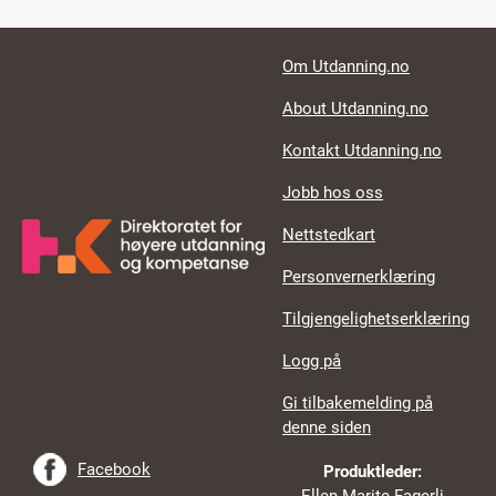
Footer links
Om Utdanning.no
About Utdanning.no
Kontakt Utdanning.no
Jobb hos oss
Nettstedkart
Personvernerklæring
Tilgjengelighetserklæring
Logg på
Gi tilbakemelding på
denne siden
Facebook
Produktleder:
Ellen Marite Fagerli