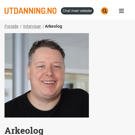
Hopp
til
chat med veileder
hovedinnhold
Forside
Intervjuer
Arkeolog
Arkeolog