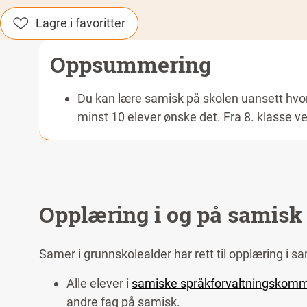
Lagre i favoritter
Oppsummering
Du kan lære samisk på skolen uansett hvo
minst 10 elever ønske det. Fra 8. klasse ve
På videregående kan samiske elever lære s
mangler lærere, kan du få nettundervisnin
Du kan studere samisk på høgskoler og univ
Opplæring i og på samisk
samiske søkere.
Sametinget kan gi
stipend
til elever som 
Samer i grunnskolealder har rett til opplæring i s
kvensk kan få slettet opptil 50 000 kroner
utdanning.
Alle elever i
samiske språkforvaltningskommun
andre fag på samisk.