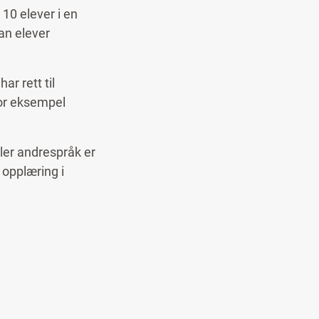
m har samisk som
10 elever i en
an elever
r rett til
for eksempel
ler andrespråk er
opplæring i