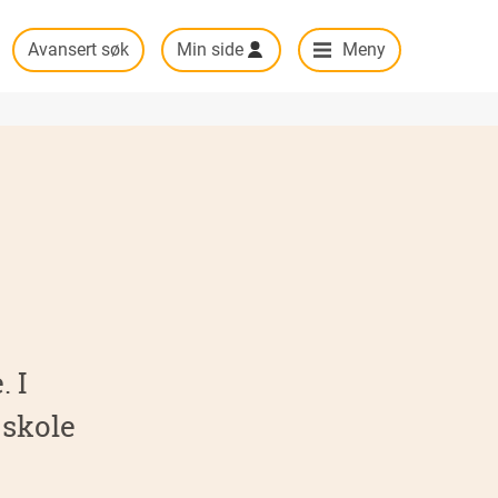
Avansert søk
Min side
Meny
 I
gskole