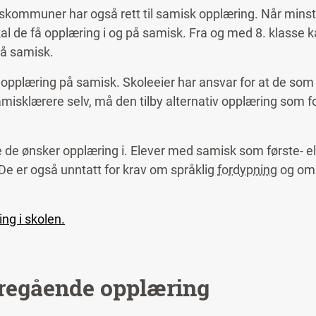
 som tilbyr samisk opplæring og undervisning. Elever so
skommuner har også rett til samisk opplæring. Når minst 
æring i nynorsk og
fremmedspråk
.
 de få opplæring i og på samisk. Fra og med 8. klasse k
på samisk.
læring på samisk. Skoleeier har ansvar for at de som ha
samisklærere selv, må den tilby alternativ opplæring som 
 de ønsker opplæring i. Elever med samisk som første- el
. De er også unntatt for krav om språklig
fordypning
og om 
ng i skolen.
eregående opplæring