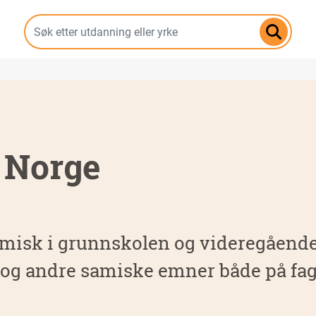
Hopp
til
hovedinnhold
 Norge
amisk i grunnskolen og videregående.
k og andre samiske emner både på fa