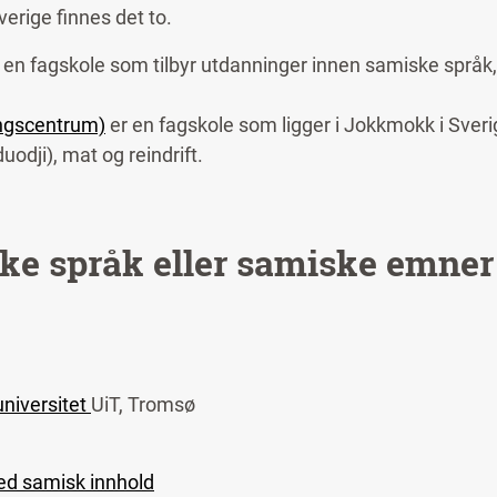
erige finnes det to.
er en fagskole som tilbyr utdanninger innen samiske språ
ngscentrum)
er en fagskole som ligger i Jokkmokk i Sverig
odji), mat og reindrift.
ke språk eller samiske emner
universitet
UiT, Tromsø
med samisk innhold