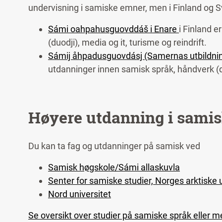
undervisning i samiske emner, men i Finland og Sv
Sámi oahpahusguovddáš i Enare
i Finland 
(duodji), media og it, turisme og reindrift.
Sámij åhpadusguovdásj (Samernas utbildni
utdanninger innen samisk språk, håndverk (du
Høyere utdanning i samis
Du kan ta fag og utdanninger på samisk ved
Samisk høgskole/Sámi allaskuvla
Senter for samiske studier, Norges arktiske 
Nord universitet
Se oversikt over studier på samiske språk eller 