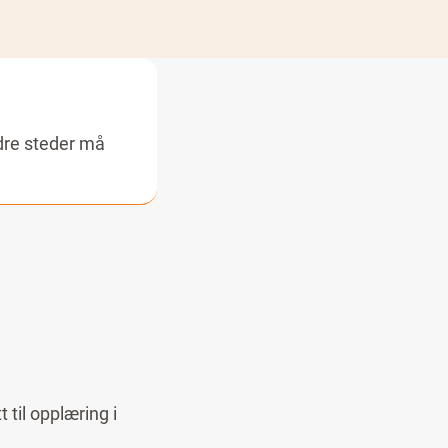
dre steder må
dverk. Hvis skolen
gne plasser for
råk
, samisk eller
er etter fullført
t til opplæring i