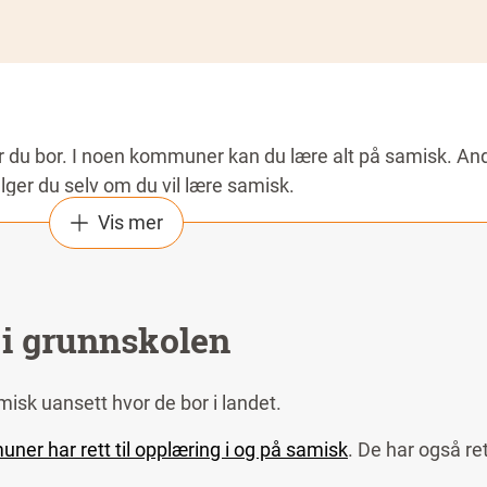
r du bor. I noen kommuner kan du lære alt på samisk. An
lger du selv om du vil lære samisk.
Vis mer
amisk. Det finnes egne fag som reindrift og samisk hån
g.
ersiteter i Norge, Finland og Sverige. Noen skoler har e
 i grunnskolen
lærer samisk. Lærere med utdanning i
realfag
,
fremmedsp
amisk uansett hvor de bor i landet.
 av studiegjelden ved å søke Lånekassen innen seks måned
er har rett til opplæring i og på samisk
. De har også ret