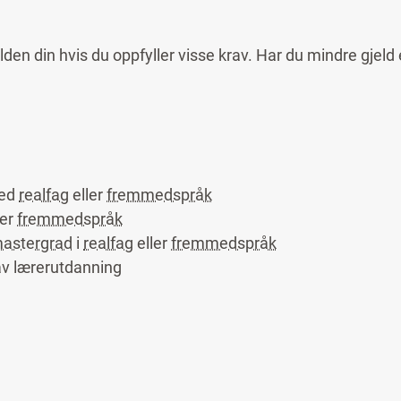
lden din hvis du oppfyller visse krav. Har du mindre gjeld 
med
realfag
eller
fremmedspråk
ler
fremmedspråk
astergrad
i
realfag
eller
fremmedspråk
 av lærerutdanning