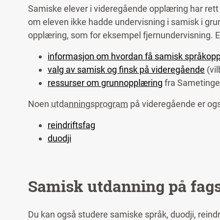
Samiske elever i videregående opplæring har rett t
om eleven ikke hadde undervisning i samisk i gr
opplæring, som for eksempel fjernundervisning.
E
informasjon om hvordan få samisk språkopp
valg av samisk og finsk på videregående
(vil
ressurser om grunnopplæring
fra Sametinge
Noen
utdanningsprogram
på videregående er ogs
reindriftsfag
duodji
Samisk utdanning på fag
Du kan også studere samiske språk, duodji, reindr