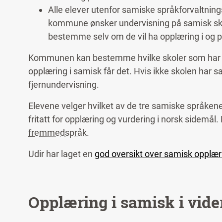
Det finnes nettsider som Ovttas og Oahpa
Alle elever utenfor samiske språkforvaltning
første- eller andrespråk er fritatt for oppl
kommune ønsker undervisning på samisk skal
bestemme selv om de vil ha opplæring i og 
Kommunen kan bestemme hvilke skoler som har opp
opplæring i samisk får det. Hvis ikke skolen har 
fjernundervisning.
Elevene velger hvilket av de tre samiske språkene
fritatt for opplæring og vurdering i norsk sidemål
fremmedspråk
.
Udir har laget en
god oversikt over samisk opplæri
Opplæring i samisk i vid