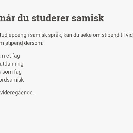
 når du studerer samisk
tudiepoeng
i samisk språk, kan du søke om
stipend
til v
 om
stipend
dersom:
om et fag
rutdanning
k som fag
 nordsamisk
å videregående.