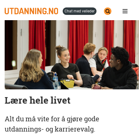
Hopp
til
chat med veileder
hovedinnhold
Lære hele livet
Alt du må vite for å gjøre gode
utdannings- og karrierevalg.