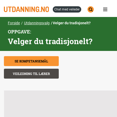
Hopp
til
chat med veileder
hovedinnhold
Forside
Utdanningsvalg
Velger du tradisjonelt?
OPPGAVE:
Velger du tradisjonelt?
SE KOMPETANSEMÅL
VEILEDNING TIL LÆRER