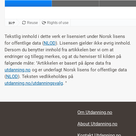
Tekstlig innhold i dette verk er lisensiert under Norsk lisens
for offentlige data (
NLOD
). Lisensen gjelder ikke øvrig innhold.
Dersom du benytter innhold fra artikkelen ber vi om at
endringer og tillegg merkes, og at du henviser til kilden på
følgende måte: "
Artikkelen er basert på åpne data fra
utdanning.no
og er underlagt Norsk lisens for offentlige data
(
NLOD
). Teksten vedlikeholdes på
utdanning.no/utdanningsvalg
.
"
Footer links
Om Utdanning.no
About Utdanning.no
Kontakt Utdanning.no