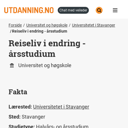
Hopp
til
chat med veileder
hovedinnhold
Forside
Universitet og høgskole
Universitetet i Stavanger
Reiseliv i endring - årsstudium
Reiseliv i endring -
årsstudium
Universitet og høgskole
Fakta
Lærested:
Universitetet i Stavanger
Sted:
Stavanger
Studietype:
Halvårs- og årsstudium