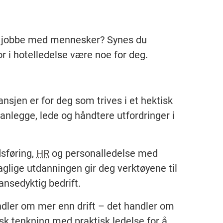
år jobbe med mennesker? Synes du
 i hotelledelse være noe for deg.
ansjen er for deg som trives i et hektisk
anlegge, lede og håndtere utfordringer i
dsføring,
HR
og personalledelse med
aglige utdanningen gir deg verktøyene til
ansedyktig bedrift.
ndler om mer enn drift – det handler om
k tenkning med praktisk ledelse for å