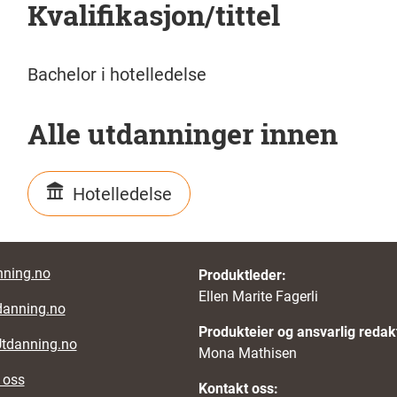
Kvalifikasjon/tittel
Bachelor i hotelledelse
Alle utdanninger innen
Hotelledelse
r links
ning.no
Produktleder:
Ellen Marite Fagerli
danning.no
Produkteier og ansvarlig redak
Utdanning.no
Mona Mathisen
 oss
Kontakt oss: