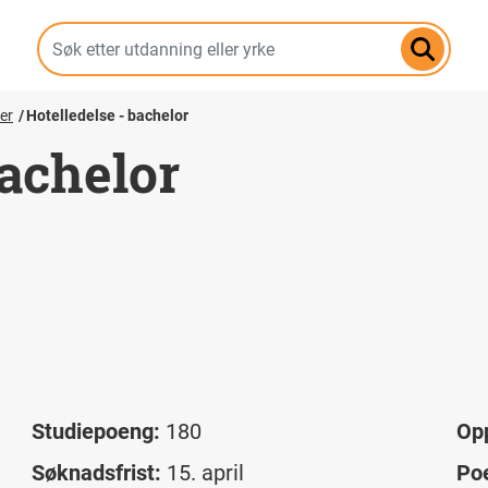
Hopp
til
hovedinnhold
er
Hotelledelse - bachelor
bachelor
Studiepoeng:
180
Op
Søknadsfrist:
15. april
Po