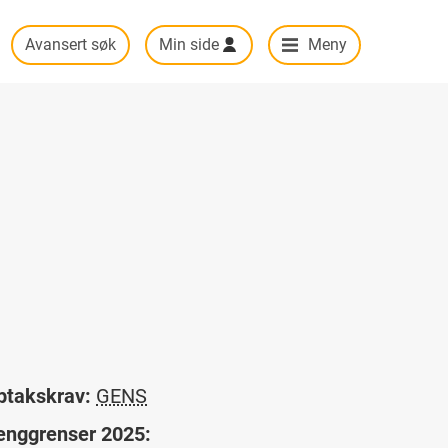
Avansert søk
Min side
Meny
ptakskrav:
GENS
enggrenser 2025: