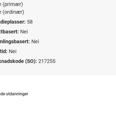
e (primær)
e (ordinær)
dieplasser:
58
tbasert:
Nei
lingsbasert:
Nei
tid:
Nei
knadskode (SO):
217255
de utdanninger