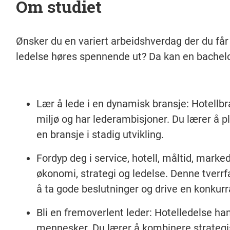
Om studiet
Ønsker du en variert arbeidshverdag der du f
ledelse høres spennende ut? Da kan en bachelor
Lær å lede i en dynamisk bransje
: Hotellbr
miljø og har lederambisjoner. Du lærer å pl
en bransje i stadig utvikling.
Fordyp deg i
service, hotell, måltid, marke
økonomi, strategi og ledelse
. Denne tverrf
å ta gode beslutninger og drive en konkurr
Bli en fremoverlent leder
: Hotelledelse ha
mennesker. Du lærer å kombinere strategis