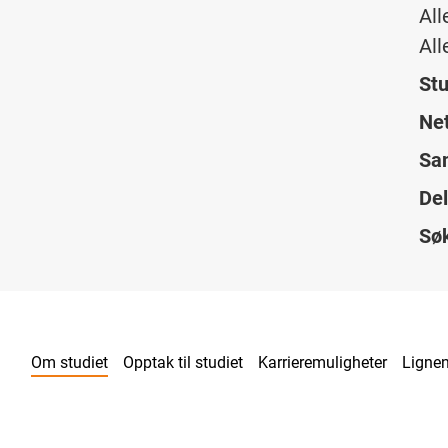
All
All
Stu
Net
Sam
Del
Sø
Om studiet
Opptak til studiet
Karrieremuligheter
Lignen