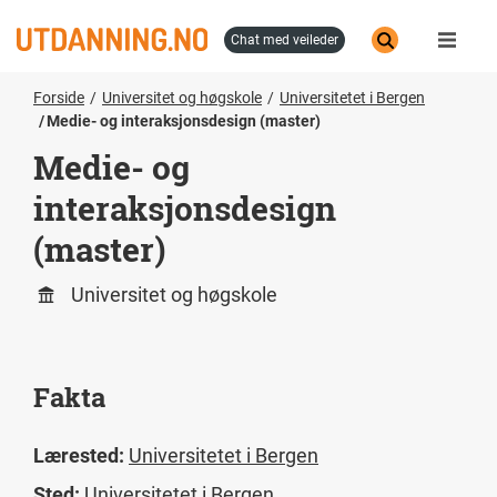
Hopp
til
chat med veileder
hovedinnhold
Forside
Universitet og høgskole
Universitetet i Bergen
Medie- og interaksjonsdesign (master)
Medie- og
interaksjonsdesign
(master)
Universitet og høgskole
Fakta
Lærested:
Universitetet i Bergen
Sted:
Universitetet i Bergen