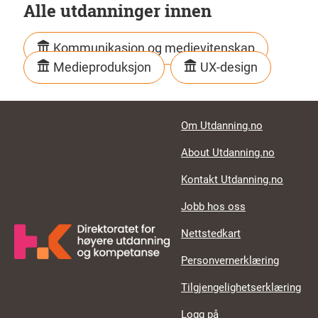
Alle utdanninger innen
Kommunikasjon og medievitenskap
Medieproduksjon
UX-design
Footer links
Om Utdanning.no
About Utdanning.no
Kontakt Utdanning.no
Jobb hos oss
Nettstedkart
Personvernerklæring
Tilgjengelighetserklæring
Logg på