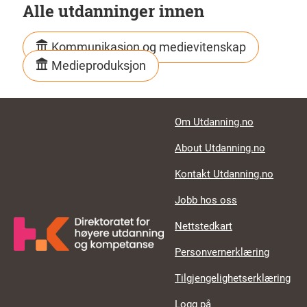
Alle utdanninger innen
Kommunikasjon og medievitenskap
Medieproduksjon
Footer links
Om Utdanning.no
About Utdanning.no
Kontakt Utdanning.no
Jobb hos oss
Nettstedkart
Personvernerklæring
Tilgjengelighetserklæring
Logg på