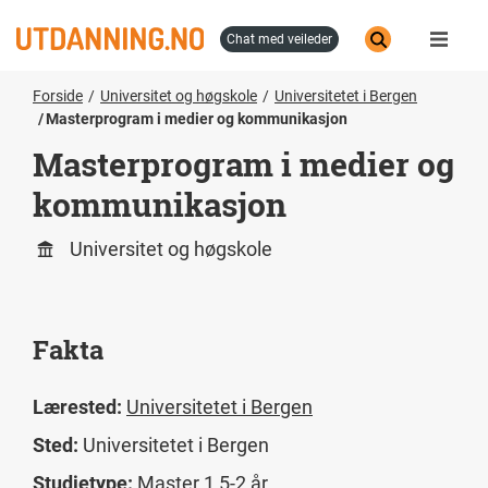
Hopp
til
chat med veileder
hovedinnhold
Forside
Universitet og høgskole
Universitetet i Bergen
Masterprogram i medier og kommunikasjon
Masterprogram i medier og
kommunikasjon
Universitet og høgskole
Fakta
Lærested:
Universitetet i Bergen
Sted:
Universitetet i Bergen
Studietype:
Master 1,5-2 år