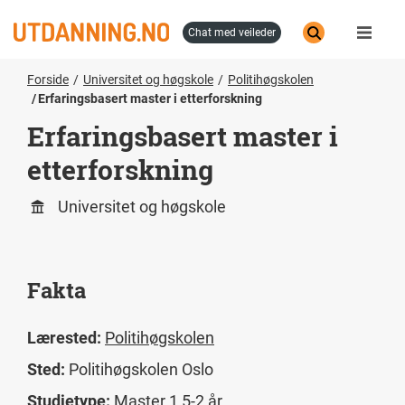
Hopp
til
chat med veileder
hovedinnhold
Forside
Universitet og høgskole
Politihøgskolen
Erfaringsbasert master i etterforskning
Erfaringsbasert master i
etterforskning
Universitet og høgskole
Fakta
Lærested:
Politihøgskolen
Sted:
Politihøgskolen Oslo
Studietype:
Master 1,5-2 år