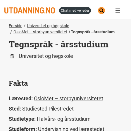
Hopp
til
chat med veileder
hovedinnhold
Forside
Universitet og høgskole
OsloMet – storbyuniversitetet
Tegnspråk - årsstudium
Tegnspråk - årsstudium
Universitet og høgskole
Fakta
Lærested:
OsloMet – storbyuniversitetet
Sted:
Studiested Pilestredet
Studietype:
Halvårs- og årsstudium
Studieform:
Undervisning ved lærestedet