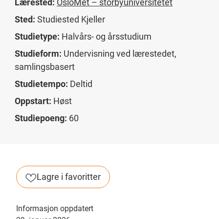
Lærested:
OsloMet – storbyuniversitetet
Sted:
Studiested Kjeller
Studietype:
Halvårs- og årsstudium
Studieform:
Undervisning ved lærestedet,
samlingsbasert
Studietempo:
Deltid
Oppstart:
Høst
Studiepoeng:
60
Lagre i favoritter
Informasjon oppdatert