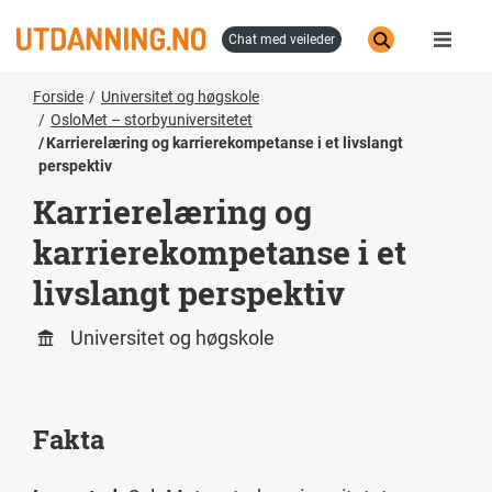
Hopp
til
chat med veileder
hovedinnhold
Forside
Universitet og høgskole
OsloMet – storbyuniversitetet
Karrierelæring og karrierekompetanse i et livslangt
perspektiv
Karrierelæring og
karrierekompetanse i et
livslangt perspektiv
Universitet og høgskole
Fakta