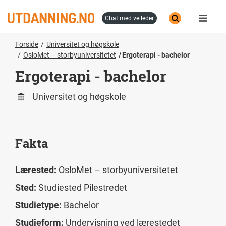
Hopp
til
chat med veileder
hovedinnhold
Forside
Universitet og høgskole
OsloMet – storbyuniversitetet
Ergoterapi - bachelor
Ergoterapi - bachelor
Universitet og høgskole
Fakta
Lærested:
OsloMet – storbyuniversitetet
Sted:
Studiested Pilestredet
Studietype:
Bachelor
Studieform:
Undervisning ved lærestedet