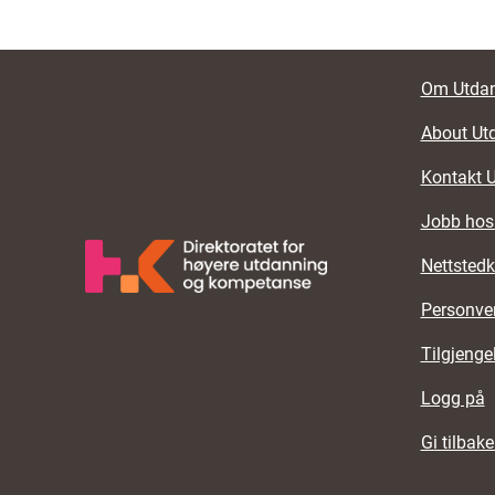
Foote
Om Utdan
About Ut
Kontakt 
Jobb hos
Nettstedk
Personve
Tilgjenge
Logg på
Gi tilbak