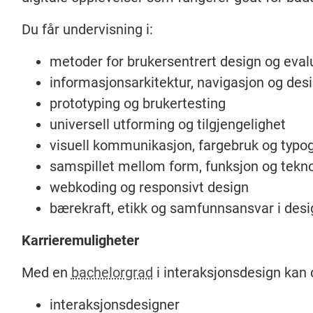
Du får undervisning i:
metoder for brukersentrert design og eval
informasjonsarkitektur, navigasjon og de
prototyping og brukertesting
universell utforming og tilgjengelighet
visuell kommunikasjon, fargebruk og typog
samspillet mellom form, funksjon og tekno
webkoding og responsivt design
bærekraft, etikk og samfunnsansvar i des
Karrieremuligheter
Med en
bachelorgrad
i interaksjonsdesign kan
interaksjonsdesigner