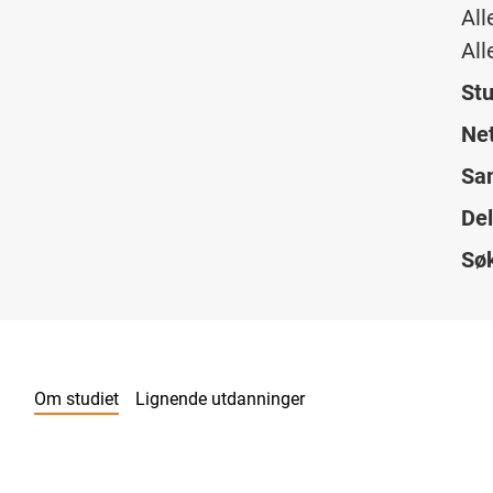
All
All
Stu
Net
Sam
Del
Sø
Om studiet
Lignende utdanninger