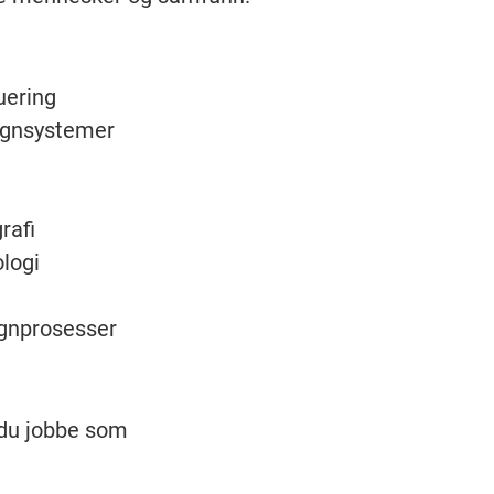
uering
signsystemer
rafi
logi
ignprosesser
 du jobbe som