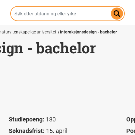
Hopp
til
hovedinnhold
aturvitenskapelige universitet
Interaksjonsdesign - bachelor
ign - bachelor
Studiepoeng:
180
Op
Søknadsfrist:
15. april
Po