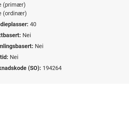
e (primær)
e (ordinær)
dieplasser:
40
tbasert:
Nei
lingsbasert:
Nei
tid:
Nei
knadskode (SO):
194264