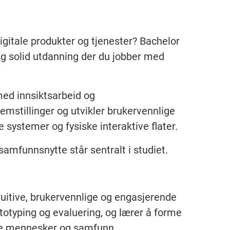
igitale produkter og tjenester? Bachelor
lig solid utdanning der du jobber med
ed innsiktsarbeid og
emstillinger og utvikler brukervennlige
le systemer og fysiske interaktive flater.
samfunnsnytte står sentralt i studiet.
tuitive, brukervennlige og engasjerende
otyping og evaluering, og lærer å forme
åde mennesker og samfunn.