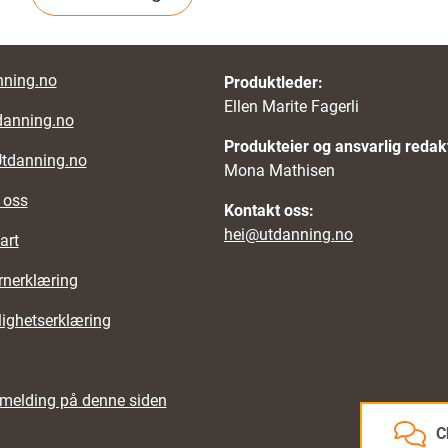
r links
ning.no
Produktleder:
Ellen Marite Fagerli
danning.no
Produkteier og ansvarlig redak
Utdanning.no
Mona Mathisen
 oss
Kontakt oss:
hei@utdanning.no
art
rnerklæring
lighetserklæring
emelding på denne siden
C