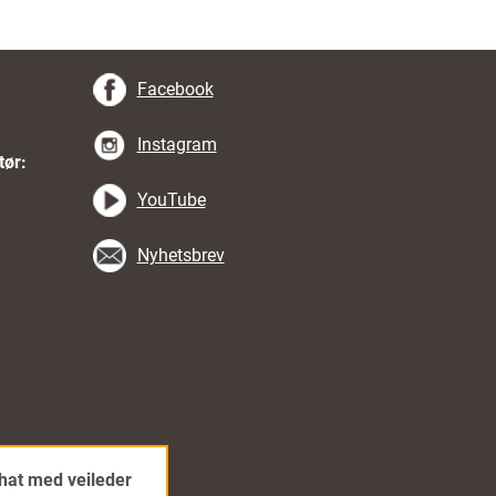
Facebook
Instagram
tør:
YouTube
Nyhetsbrev
hat med veileder