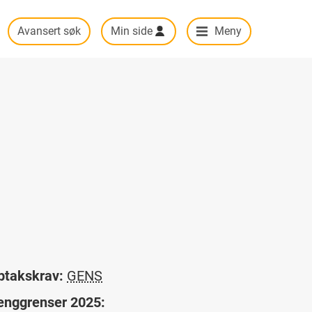
Avansert søk
Min side
Meny
ptakskrav:
GENS
enggrenser 2025: