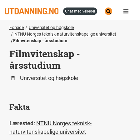
Hopp
til
chat med veileder
hovedinnhold
Forside
Universitet og høgskole
NTNU Norges teknisk-naturvitenskapelige universitet
Filmvitenskap - årsstudium
Filmvitenskap -
årsstudium
Universitet og høgskole
Fakta
Lærested:
NTNU Norges teknisk-
naturvitenskapelige universitet