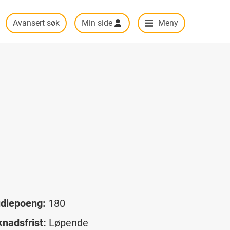
Avansert søk
Min side
Meny
udiepoeng:
180
nadsfrist:
Løpende