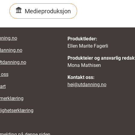
Medieproduksjon
r links
ning.no
Produktleder:
Ellen Marite Fagerli
danning.no
Produkteier og ansvarlig redak
Utdanning.no
Mona Mathisen
 oss
Kontakt oss:
hei@utdanning.no
art
rnerklæring
lighetserklæring
emelding på denne siden