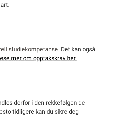
art.
rell studiekompetanse
. Det kan også
lese mer om opptakskrav her.
les derfor i den rekkefølgen de
desto tidligere kan du sikre deg