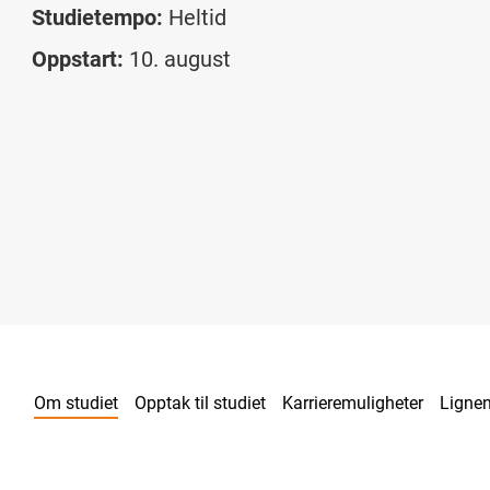
Studietempo:
Heltid
Oppstart:
10. august
Om studiet
Opptak til studiet
Karrieremuligheter
Lignen