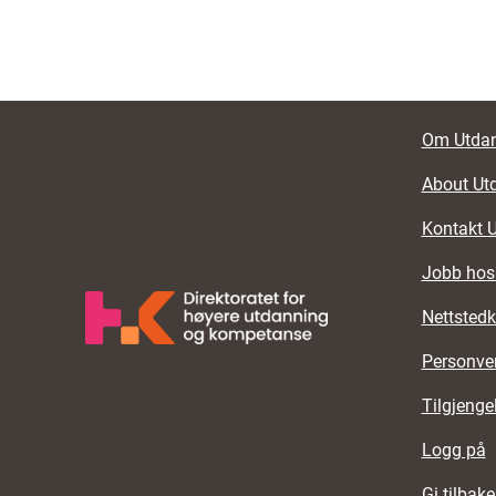
Foote
Om Utdan
About Ut
Kontakt 
Jobb hos
Nettstedk
Personve
Tilgjenge
Logg på
Gi tilbak