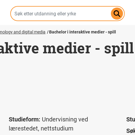
Hopp
til
hovedinnhold
hnology and digital media
Bachelor i interaktive medier - spill
aktive medier - spill
Studieform:
Undervisning ved
St
lærestedet, nettstudium
Søk