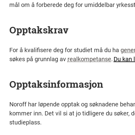
mål om å forberede deg for umiddelbar yrkesst
Opptakskrav
For å kvalifisere deg for studiet må du ha
gene
søkes på grunnlag av
realkompetanse
.
Du kan 
Opptaksinformasjon
Noroff har løpende opptak og søknadene behand
kommer inn. Det vil si at jo tidligere du søker, 
studieplass.