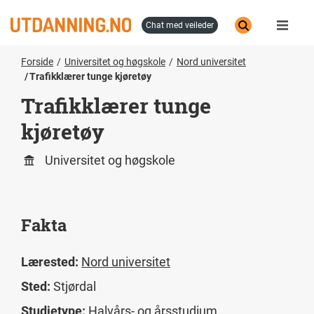
Hopp
til
chat med veileder
hovedinnhold
Forside
Universitet og høgskole
Nord universitet
Trafikklærer tunge kjøretøy
Trafikklærer tunge
kjøretøy
Universitet og høgskole
Fakta
Lærested:
Nord universitet
Sted:
Stjørdal
Studietype:
Halvårs- og årsstudium