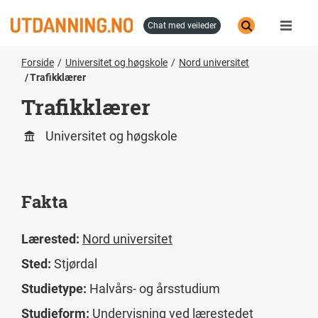
Hopp
til
chat med veileder
hovedinnhold
Forside
Universitet og høgskole
Nord universitet
Trafikklærer
Trafikklærer
Universitet og høgskole
Fakta
Lærested:
Nord universitet
Sted:
Stjørdal
Studietype:
Halvårs- og årsstudium
Studieform:
Undervisning ved lærestedet