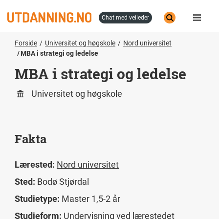
Hopp
til
chat med veileder
hovedinnhold
Forside
Universitet og høgskole
Nord universitet
MBA i strategi og ledelse
MBA i strategi og ledelse
Universitet og høgskole
Fakta
Lærested:
Nord universitet
Sted:
Bodø
Stjørdal
Studietype:
Master 1,5-2 år
Studieform:
Undervisning ved lærestedet