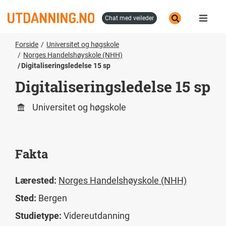
Hopp
til
chat med veileder
hovedinnhold
Forside
Universitet og høgskole
Norges Handelshøyskole (NHH)
Digitaliseringsledelse 15 sp
Digitaliseringsledelse 15 sp
Universitet og høgskole
Fakta
Lærested:
Norges Handelshøyskole (NHH)
Sted:
Bergen
Studietype:
Videreutdanning