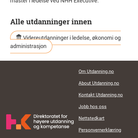
master i ledelse ved NHH Executive.
Alle utdanninger innen
Videreutdanninger i ledelse, økonomi og
administrasjon
Footer links
Om Utdanning.no
About Utdanning.no
Kontakt Utdanning.no
Jobb hos oss
Nettstedkart
Personvernerklæring