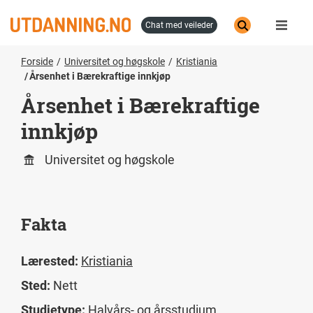
Hopp
til
chat med veileder
hovedinnhold
Forside
Universitet og høgskole
Kristiania
Årsenhet i Bærekraftige innkjøp
Årsenhet i Bærekraftige
innkjøp
Universitet og høgskole
Fakta
Lærested:
Kristiania
Sted:
Nett
Studietype:
Halvårs- og årsstudium