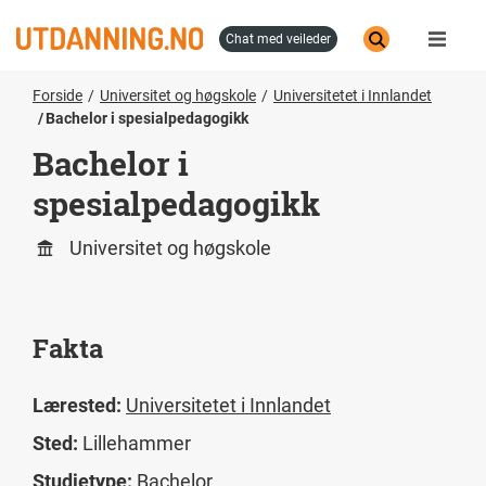
Hopp
til
chat med veileder
hovedinnhold
Forside
Universitet og høgskole
Universitetet i Innlandet
Bachelor i spesialpedagogikk
Bachelor i
spesialpedagogikk
Universitet og høgskole
Fakta
Lærested:
Universitetet i Innlandet
Sted:
Lillehammer
Studietype:
Bachelor