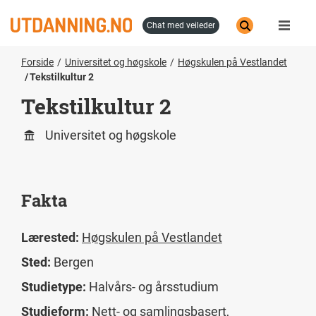
Hopp
til
chat med veileder
hovedinnhold
Forside
Universitet og høgskole
Høgskulen på Vestlandet
Tekstilkultur 2
Tekstilkultur 2
Universitet og høgskole
Fakta
Lærested:
Høgskulen på Vestlandet
Sted:
Bergen
Studietype:
Halvårs- og årsstudium
Studieform:
Nett- og samlingsbasert,