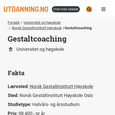
Hopp
til
chat med veileder
hovedinnhold
Forside
Universitet og høgskole
Norsk Gestaltinstitutt Høyskole
Gestaltcoaching
Gestaltcoaching
Universitet og høgskole
Fakta
Lærested:
Norsk Gestaltinstitutt Høyskole
Sted:
Norsk Gestaltinstitutt Høyskole Oslo
Studietype:
Halvårs- og årsstudium
Pris:
98 400,- pr år