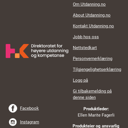
Footer links
Om Utdanning.no
About Utdanning.no
Kontakt Utdanning.no
Jobb hos oss
Nettstedkart
Personvernerklæring
Tilgjengelighetserklæring
Logg på
Gi tilbakemelding på
denne siden
Facebook
Produktleder:
Ellen Marite Fagerli
Instagram
Produkteier og ansvarlig