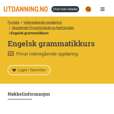
Hopp
til
chat med veileder
hovedinnhold
Forside
Videregående opplæring
Akademiet Privatistskole og Nettstudier
Engelsk grammatikkurs
Engelsk grammatikkurs
Privat videregående opplæring
Lagre i favoritter
Nøkkelinformasjon