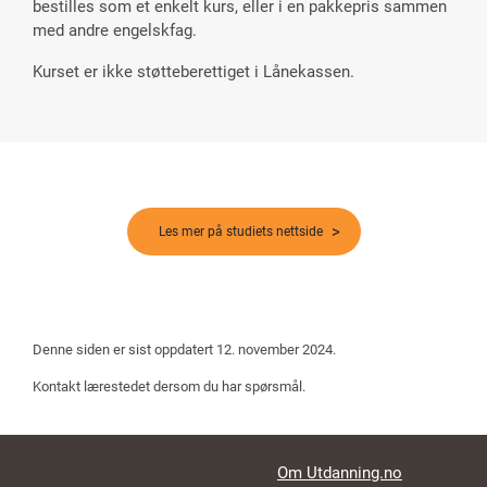
bestilles som et enkelt kurs, eller i en pakkepris sammen
med andre engelskfag.
Kurset er ikke støtteberettiget i Lånekassen.
Les mer på studiets nettside
Denne siden er sist oppdatert 12. november 2024.
Kontakt lærestedet dersom du har spørsmål.
Footer links
Om Utdanning.no