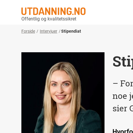
Offentlig og kvalitetssikret
Forside
Intervjuer
Stipendiat
St
– For
noe j
sier 
Hvorfor