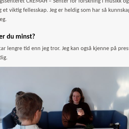
gssenteret CREMAH – Senter for forskning i musikk og h
g et viktig fellesskap. Jeg er heldig som har så kunnsk
eg.
ker du minst?
 tar lengre tid enn jeg tror. Jeg kan også kjenne på pres
dig.