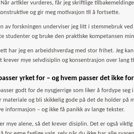
. Når artikler vurderes, får jeg skriftlige tilbakemeldin
onstruktive og gir meg motivasjon til å fortsette.
n av forskningen underviser jeg litt i stemmebruk ved
te studenter og bruke den praktiske kompetansen min
ett har jeg en arbeidshverdag med stor frihet. Jeg kan i
 krever mye selvdisiplin og konsentrasjon over lang ti
asser yrket for – og hvem passer det ikke fo
passer godt for de nysgjerrige som liker å fordype seg 
materiale og bli skikkelig gode på det de holder på m
ye informasjon – og ikke få panikk av lange tekster.
er mye alene, så det krever disiplin. Det er også vikti
stå for egne faglige valg, selv når du ikke har alle svare