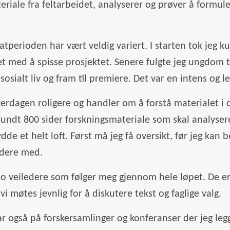
riale fra feltarbeidet, analyserer og prøver å formul
atperioden har vært veldig variert. I starten tok jeg k
t med å spisse prosjektet. Senere fulgte jeg ungdom t
 sosialt liv og fram til premiere. Det var en intens og l
erdagen roligere og handler om å forstå materialet i 
rundt 800 sider forskningsmateriale som skal analyseres
dde et helt loft. Først må jeg få oversikt, før jeg kan
idere med.
to veiledere som følger meg gjennom hele løpet. De er 
vi møtes jevnlig for å diskutere tekst og faglige valg.
ar også på forskersamlinger og konferanser der jeg leg