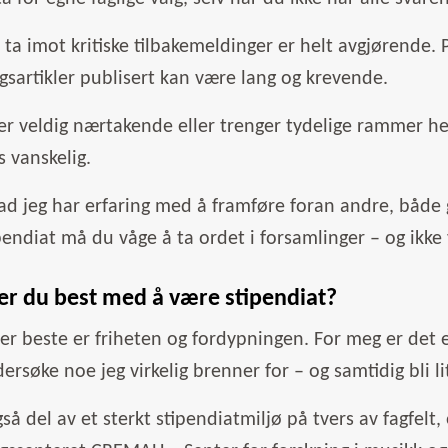
ta imot kritiske tilbakemeldinger er helt avgjørende.
gsartikler publisert kan være lang og krevende.
er veldig nærtakende eller trenger tydelige rammer hel
 vanskelig.
lad jeg har erfaring med å framføre foran andre, båd
endiat må du våge å ta ordet i forsamlinger – og ikke 
ker du best med å være stipendiat?
ler beste er friheten og fordypningen. For meg er det e
ersøke noe jeg virkelig brenner for – og samtidig bli li
så del av et sterkt stipendiatmiljø på tvers av fagfelt, og