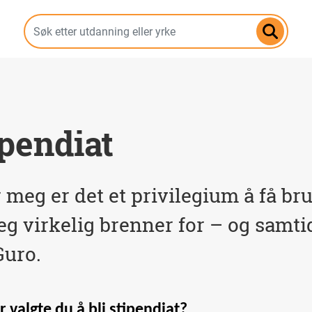
Hopp
til
hovedinnhold
ipendiat
 meg er det et privilegium å få br
eg virkelig brenner for – og samtid
Guro.
 valgte du å bli stipendiat?