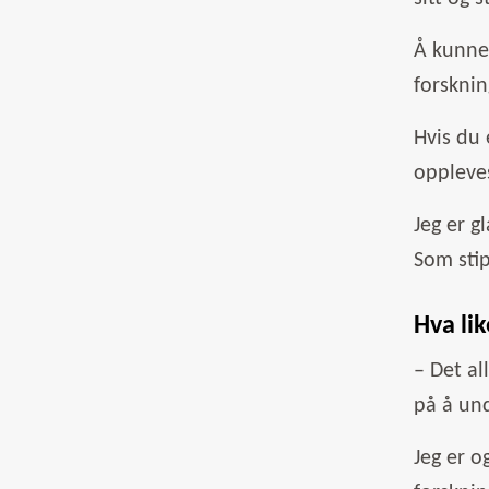
Å kunne 
forsknin
Hvis du 
oppleves
Jeg er g
Som stip
Hva li
– Det al
på å und
Jeg er og