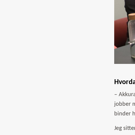
Hvorda
– Akkura
jobber m
binder 
Jeg sitt