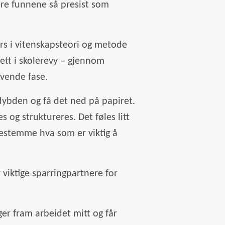
ere funnene så presist som
urs i vitenskapsteori og metode
ett i skolerevy – gjennom
evende fase.
dybden og få det ned på papiret.
 og struktureres. Det føles litt
 bestemme hva som er viktig å
viktige sparringpartnere for
ger fram arbeidet mitt og får