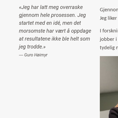
«Jeg har latt meg overraske
Gjennom 
gjennom hele prosessen. Jeg
Jeg like
startet med en idé, men det
morsomste har vært å oppdage
I forskn
at resultatene ikke ble helt som
jobber i
jeg trodde.»
tydelig 
― Guro Høimyr
Image