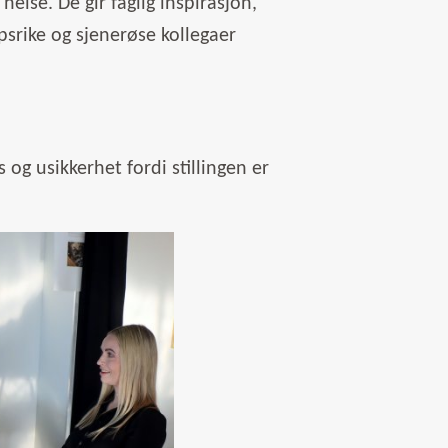
else. De gir faglig inspirasjon,
apsrike og sjenerøse kollegaer
s og usikkerhet fordi stillingen er