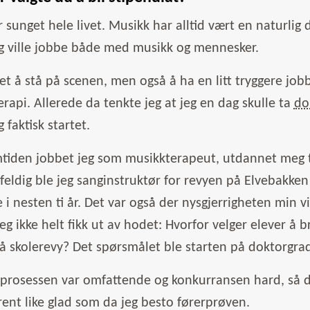
r sunget hele livet. Musikk har alltid vært en naturlig de
eg ville jobbe både med musikk og mennesker.
et å stå på scenen, men også å ha en litt tryggere jobb
rapi. Allerede da tenkte jeg at jeg en dag skulle ta
do
g faktisk startet.
tiden jobbet jeg som musikkterapeut, utdannet meg t
tilfeldig ble jeg sanginstruktør for revyen på Elvebakke
i nesten ti år. Det var også der nysgjerrigheten min vi
eg ikke helt fikk ut av hodet: Hvorfor velger elever å
å skolerevy? Det spørsmålet ble starten på doktorgrad
rosessen var omfattende og konkurransen hard, så det 
ent like glad som da jeg besto førerprøven.