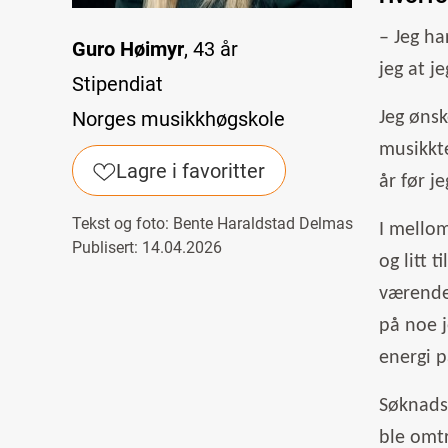
– Jeg ha
Guro Høimyr
, 43 år
jeg at j
Stipendiat
Norges musikkhøgskole
Jeg ønsk
musikkte
Lagre i favoritter
år før je
Tekst og foto:
Bente Haraldstad Delmas
I mellom
Publisert: 14.04.2026
og litt 
værende 
på noe j
energi p
Søknadsp
ble omtr