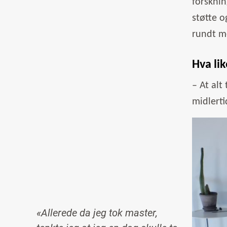
forsknin
støtte o
rundt m
Hva li
– At alt
midlerti
Image
«Allerede da jeg tok master,