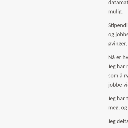
datamate
mulig.
Stipendi
og jobbe
øvinger,
Nå er hv
Jeg har 
som å ry
jobbe v
Jeg har 
meg, og 
Jeg delt