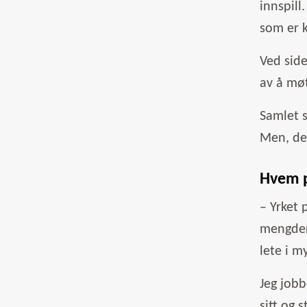
innspill
som er k
Ved side
av å mø
Samlet s
Men, det
Hvem p
– Yrket 
mengder 
lete i m
Jeg jobb
sitt og 