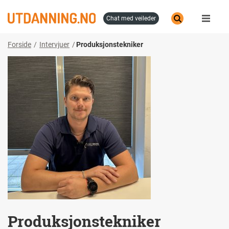
Hopp
til
chat med veileder
hovedinnhold
Forside
Intervjuer
Produksjonstekniker
Produksjonstekniker