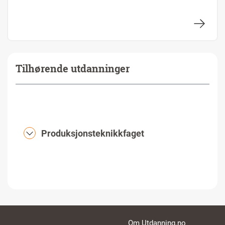
Tilhørende utdanninger
Produksjonsteknikkfaget
Footer links
Om Utdanning.no